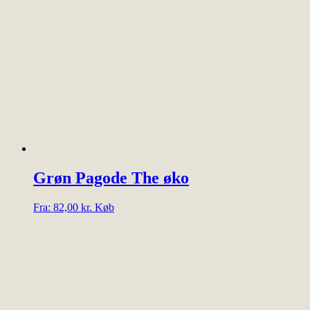
Grøn Pagode The øko
Dette
Fra:
82,00
kr.
Køb
vare
har
flere
varianter.
Mulighederne
kan
vælges
på