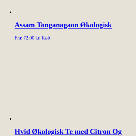
Assam Tonganagaon Økologisk
Dette
Fra:
72,00
kr.
Køb
vare
har
flere
varianter.
Mulighederne
kan
vælges
på
varesiden
Hvid Økologisk Te med Citron Og