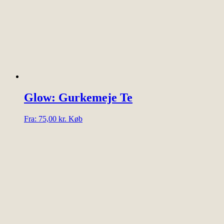
vælges
på
varesiden
Glow: Gurkemeje Te
Dette
Fra:
75,00
kr.
Køb
vare
har
flere
varianter.
Mulighederne
kan
vælges
på
varesiden