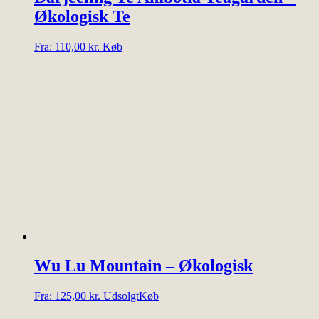
Økologisk Te
Dette
Fra:
110,00
kr.
Køb
vare
har
flere
varianter.
Mulighederne
kan
vælges
på
varesiden
Wu Lu Mountain – Økologisk
Dette
Fra:
125,00
kr.
Udsolgt
Køb
vare