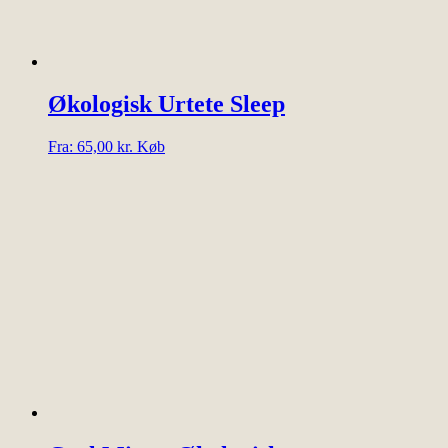
Økologisk Urtete Sleep
Dette
Fra:
65,00
kr.
Køb
vare
har
flere
varianter.
Mulighederne
kan
vælges
på
varesiden