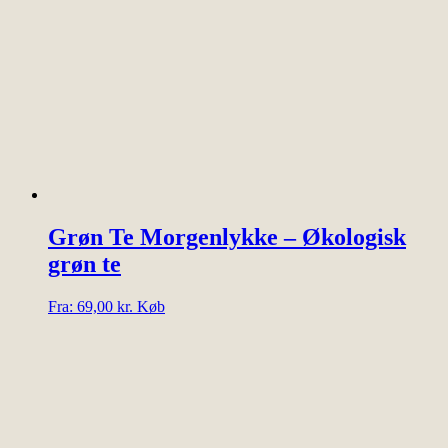
Mulighederne
kan
vælges
på
varesiden
Grøn Te Morgenlykke – Økologisk
grøn te
Dette
Fra:
69,00
kr.
Køb
vare
har
flere
varianter.
Mulighederne
kan
vælges