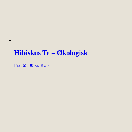
på
varesiden
Hibiskus Te – Økologisk
Dette
Fra:
65,00
kr.
Køb
vare
har
flere
varianter.
Mulighederne
kan
vælges
på
varesiden