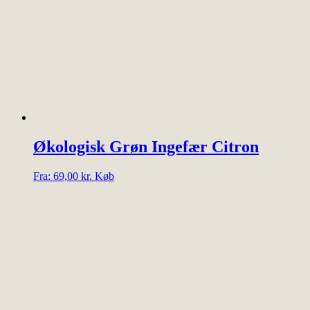
kan
vælges
på
varesiden
Økologisk Grøn Ingefær Citron
Dette
Fra:
69,00
kr.
Køb
vare
har
flere
varianter.
Mulighederne
kan
vælges
på
varesiden