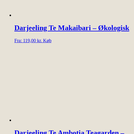
Darjeeling Te Makaibari – Økologisk
Dette
Fra:
119,00
kr.
Køb
vare
har
flere
varianter.
Mulighederne
kan
vælges
på
varesiden
Darjeeling Te Ambotia Teagarden –