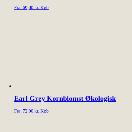
Dette
Fra:
69,00
kr.
Køb
vare
har
flere
varianter.
Mulighederne
kan
vælges
på
varesiden
Earl Grey Kornblomst Økologisk
Dette
Fra:
72,00
kr.
Køb
vare
har
flere
varianter.