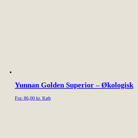
har
flere
varianter.
Mulighederne
kan
vælges
på
varesiden
Yunnan Golden Superior – Økologisk
Dette
Fra:
86,00
kr.
Køb
vare
har
flere
varianter.
Mulighederne
kan
vælges