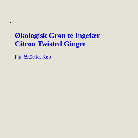
Økologisk Grøn te Ingefær-
Citron Twisted Ginger
Dette
Fra:
69,00
kr.
Køb
vare
har
flere
varianter.
Mulighederne
kan
vælges
på
varesiden