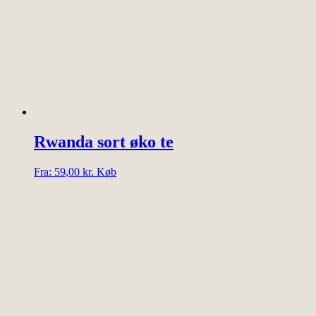
vælges
på
varesiden
Rwanda sort øko te
Dette
Fra:
59,00
kr.
Køb
vare
har
flere
varianter.
Mulighederne
kan
vælges
på
varesiden