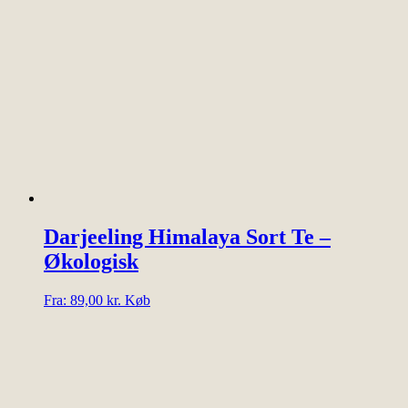
flere
varianter.
Mulighederne
kan
vælges
på
varesiden
Darjeeling Himalaya Sort Te –
Økologisk
Dette
Fra:
89,00
kr.
Køb
vare
har
flere
varianter.
Mulighederne
kan