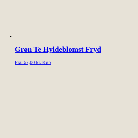
varesiden
Grøn Te Hyldeblomst Fryd
Dette
Fra:
67,00
kr.
Køb
vare
har
flere
varianter.
Mulighederne
kan
vælges
på
varesiden