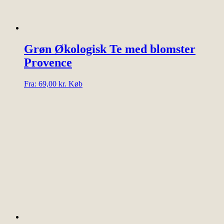
Grøn Økologisk Te med blomster
Provence
Dette
Fra:
69,00
kr.
Køb
vare
har
flere
varianter.
Mulighederne
kan
vælges
på
varesiden