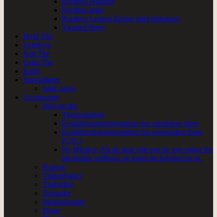
Rooibos Havtorn
Rooibos Isthe
Rooibos Lemon Zinger med æblemost
Twisted Berry
Hvid The
Urtebryg
Sort The
Grøn The
Kaffe
Specialiteter
Søde sager
Accessories
Info om the
Thearomahjul
Kvalificeringsbetegnelser for ortodokse theer
Kvalificeringsbetegnelser for uortodokse theer
(CTC)
Ny Økolov: Alt du skal vide om de nye regler for
økologisk jordbrug og hvad det betyder for te.
Kopper
Viskestykker
Thehætter
Tekander
Mokkakander
Dåser