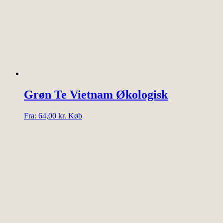
vælges
på
varesiden
Grøn Te Vietnam Økologisk
Dette
Fra:
64,00
kr.
Køb
vare
har
flere
varianter.
Mulighederne
kan
vælges
på
varesiden