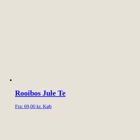
vare
har
flere
varianter.
Mulighederne
kan
vælges
på
varesiden
Rooibos Jule Te
Dette
Fra:
69,00
kr.
Køb
vare
har
flere
varianter.
Mulighederne
kan