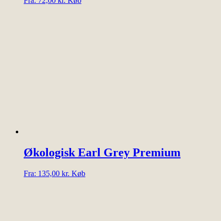
Fra:
72,00
kr.
Køb
vare
har
flere
varianter.
Mulighederne
kan
vælges
på
varesiden
Økologisk Earl Grey Premium
Dette
Fra:
135,00
kr.
Køb
vare
har
flere
varianter.
Mulighederne