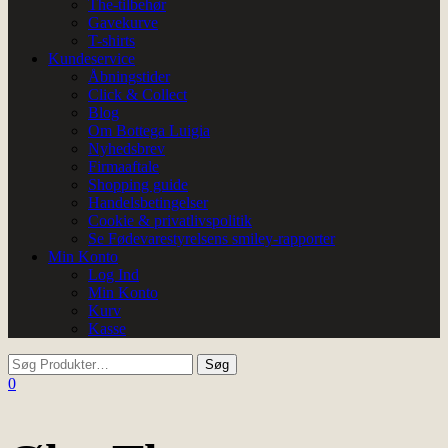
The-tilbehør
Gavekurve
T-shirts
Kundeservice
Åbningstider
Click & Collect
Blog
Om Bottega Luigia
Nyhedsbrev
Firmaaftale
Shopping guide
Handelsbetingelser
Cookie & privatlivspolitik
Se Fødevarestyrelsens smiley-rapporter
Min Konto
Log Ind
Min Konto
Kurv
Kasse
0