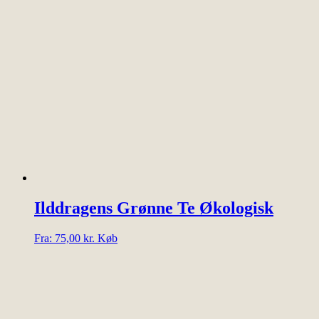
vare
har
flere
varianter.
Mulighederne
kan
vælges
på
varesiden
Ilddragens Grønne Te Økologisk
Dette
Fra:
75,00
kr.
Køb
vare
har
flere
varianter.
Mulighederne
kan