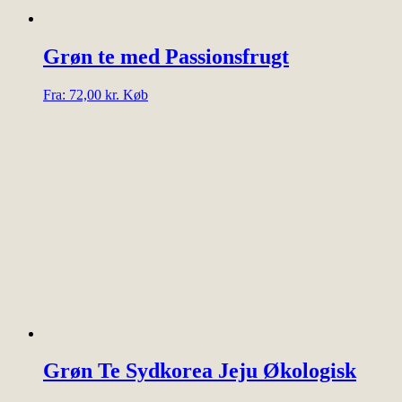
Grøn te med Passionsfrugt
Dette
Fra:
72,00
kr.
Køb
vare
har
flere
varianter.
Mulighederne
kan
vælges
på
varesiden
Grøn Te Sydkorea Jeju Økologisk