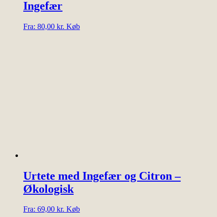
Ingefær
Dette
Fra:
80,00
kr.
Køb
vare
har
flere
varianter.
Mulighederne
kan
vælges
på
varesiden
Urtete med Ingefær og Citron –
Økologisk
Dette
Fra:
69,00
kr.
Køb