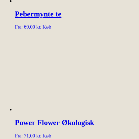
Pebermynte te
Dette
Fra:
69,00
kr.
Køb
vare
har
flere
varianter.
Mulighederne
kan
vælges
på
varesiden
Power Flower Økologisk
Dette
Fra:
71,00
kr.
Køb