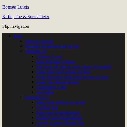
Bottega Luigia
Kaffe, The & Specialiteter
Flip navigation
Isthe
Istheens historie
Opskrift på sukkervand til Iste
Opskrift 1-8
“Ginger Love”
Den engelske version
Iste lavet på grøn te med citron og ingefær
Grøn isthe med mynte og lime
Grøn Provence isthe med mynte og lime
Grøn The Morgenlykke
Gurkemeje Glød
Iced Mint
Opskrift 9-17
Isthe med abrikos og mynte
Fersken Iste
Isthe med hyldeblomster
Koldbrygget Jasminperler
Lovely Lemon Herbal Tea