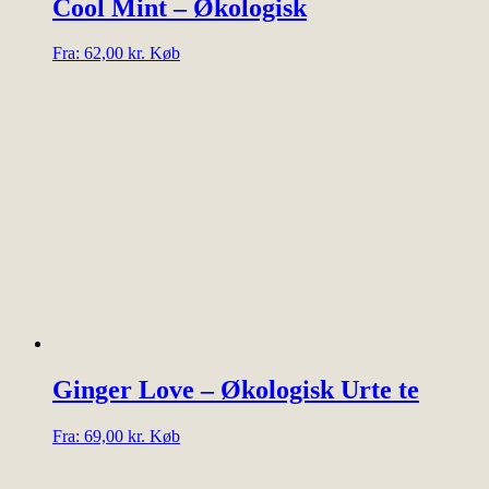
Cool Mint – Økologisk
Dette
Fra:
62,00
kr.
Køb
vare
har
flere
varianter.
Mulighederne
kan
vælges
på
varesiden
Ginger Love – Økologisk Urte te
Dette
Fra:
69,00
kr.
Køb
vare
har