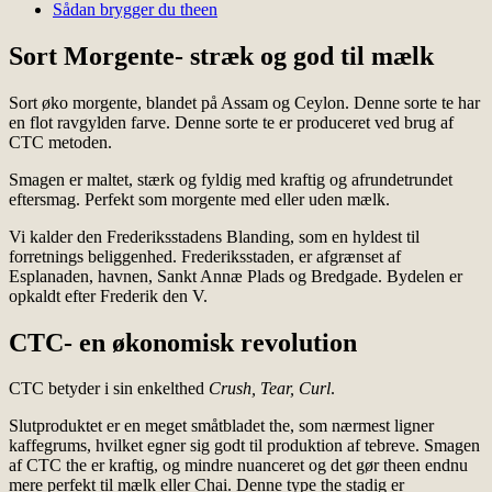
Sådan brygger du theen
Sort Morgente- stræk og god til mælk
Sort øko morgente, blandet på Assam og Ceylon. Denne sorte te har
en flot ravgylden farve. Denne sorte te er produceret ved brug af
CTC metoden.
Smagen er maltet, stærk og fyldig med kraftig og afrundetrundet
eftersmag. Perfekt som morgente med eller uden mælk.
Vi kalder den Frederiksstadens Blanding, som en hyldest til
forretnings beliggenhed. Frederiksstaden, er afgrænset af
Esplanaden, havnen, Sankt Annæ Plads og Bredgade. Bydelen er
opkaldt efter Frederik den V.
CTC- en økonomisk revolution
CTC betyder i sin enkelthed
Crush, Tear, Curl
.
Slutproduktet er en meget småtbladet the, som nærmest ligner
kaffegrums, hvilket egner sig godt til produktion af tebreve. Smagen
af CTC the er kraftig, og mindre nuanceret og det gør theen endnu
mere perfekt til mælk eller Chai. Denne type the stadig er