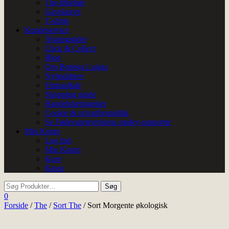
The-tilbehør
Gavekurve
T-shirts
Kundeservice
Åbningstider
Click & Collect
Blog
Om Bottega Luigia
Nyhedsbrev
Firmaaftale
Shopping guide
Handelsbetingelser
Cookie & privatlivspolitik
Se Fødevarestyrelsens smiley-rapporter
Min Konto
Log Ind
Min Konto
Kurv
Kasse
0
Forside
/
The
/
Sort The
/ Sort Morgente økologisk