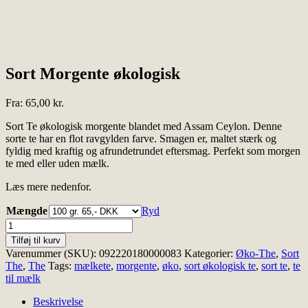
Sort Morgente økologisk
Fra:
65,00
kr.
Sort Te økologisk morgente blandet med Assam Ceylon. Denne
sorte te har en flot ravgylden farve. Smagen er, maltet stærk og
fyldig med kraftig og afrundetrundet eftersmag. Perfekt som morgen
te med eller uden mælk.
Læs mere nedenfor.
Mængde
Ryd
Sort
Morgente
Tilføj til kurv
økologisk
Varenummer (SKU):
092220180000083
Kategorier:
Øko-The
,
Sort
antal
The
,
The
Tags:
mælkete
,
morgente
,
øko
,
sort økologisk te
,
sort te
,
te
til mælk
Beskrivelse