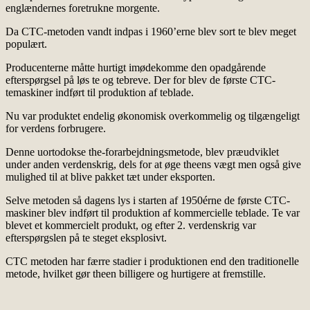
englændernes foretrukne morgente.
Da CTC-metoden vandt indpas i 1960’erne blev sort te blev meget
populært.
Producenterne måtte hurtigt imødekomme den opadgårende
efterspørgsel på løs te og tebreve. Der for blev de første CTC-
temaskiner indført til produktion af teblade.
Nu var produktet endelig økonomisk overkommelig og tilgængeligt
for verdens forbrugere.
Denne uortodokse the-forarbejdningsmetode, blev præudviklet
under anden verdenskrig, dels for at øge theens vægt men også give
mulighed til at blive pakket tæt under eksporten.
Selve metoden så dagens lys i starten af 1950érne de første CTC-
maskiner blev indført til produktion af kommercielle teblade. Te var
blevet et kommercielt produkt, og efter 2. verdenskrig var
efterspørgslen på te steget eksplosivt.
CTC metoden har færre stadier i produktionen end den traditionelle
metode, hvilket gør theen billigere og hurtigere at fremstille.