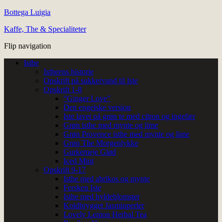
Bottega Luigia
Kaffe, The & Specialiteter
Flip navigation
Isthe
Istheens historie
Opskrift på sukkervand til Iste
Opskrift 1-8
“Ginger Love”
Den engelske version
Iste lavet på grøn te med citron og ingefær
Grøn isthe med mynte og lime
Grøn Provence isthe med mynte og lime
Grøn The Morgenlykke
Gurkemeje Glød
Iced Mint
Opskrift 9-17
Isthe med abrikos og mynte
Fersken Iste
Isthe med hyldeblomster
Koldbrygget Jasminperler
Lovely Lemon Herbal Tea