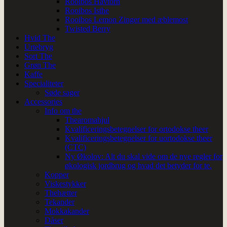
Rooibos Havtorn
Rooibos Isthe
Rooibos Lemon Zinger med æblemost
Twisted Berry
Hvid The
Urtebryg
Sort The
Grøn The
Kaffe
Specialiteter
Søde sager
Accessories
Info om the
Thearomahjul
Kvalificeringsbetegnelser for ortodokse theer
Kvalificeringsbetegnelser for uortodokse theer
(CTC)
Ny Økolov: Alt du skal vide om de nye regler for
økologisk jordbrug og hvad det betyder for te.
Kopper
Viskestykker
Thehætter
Tekander
Mokkakander
Dåser