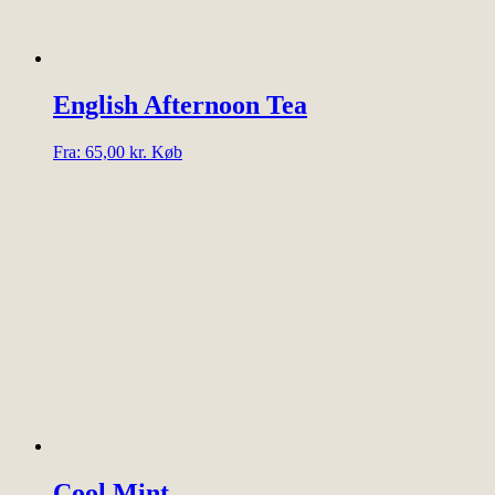
kan
vælges
på
varesiden
English Afternoon Tea
Dette
Fra:
65,00
kr.
Køb
vare
har
flere
varianter.
Mulighederne
kan
vælges
på
varesiden
Cool Mint