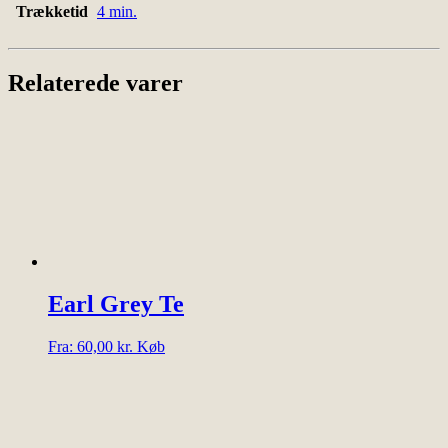
Trækketid
4 min.
Relaterede varer
Earl Grey Te
Dette
Fra:
60,00
kr.
Køb
vare
har
flere
varianter.
Mulighederne