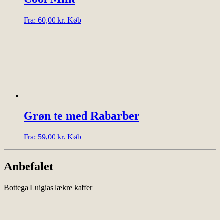
Dette
Fra:
60,00
kr.
Køb
vare
har
flere
varianter.
Mulighederne
kan
vælges
på
varesiden
Grøn te med Rabarber
Dette
Fra:
59,00
kr.
Køb
vare
har
flere
Anbefalet
varianter.
Mulighederne
Bottega Luigias lækre kaffer
kan
vælges
på
varesiden