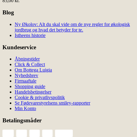
85,00
kr.
Blog
Ny Økolov: Alt du skal vide om de nye regler for økologisk
jordbrug og hvad det betyder for te.
Istheens historie
Kundeservice
Åbningstider
Click & Collect
Om Bottega Luigia
Nyhedsbrev
Firmaaftale
Shopping guide
Handelsbetingelser
Cookie & privatlivspolitik
Se Fødevarestyrelsens smiley-rapporter
Min Konto
Betalingsmåder