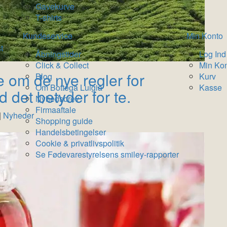
Gavekurve
T-shirts
Kundeservice
Min Konto
t
Åbningstider
Log Ind
Click & Collect
Min Ko
e om de nye regler for
Blog
Kurv
Om Bottega Luigia
Kasse
 det betyder for te.
Nyhedsbrev
Firmaaftale
|
Nyheder
Shopping guide
Handelsbetingelser
Cookie & privatlivspolitik
Se Fødevarestyrelsens smiley-rapporter