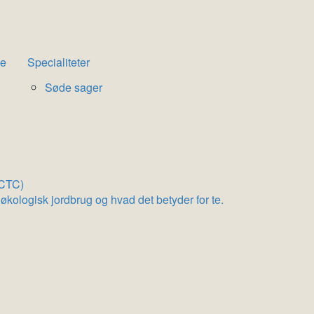
fe
Specialiteter
Søde sager
(CTC)
 økologisk jordbrug og hvad det betyder for te.