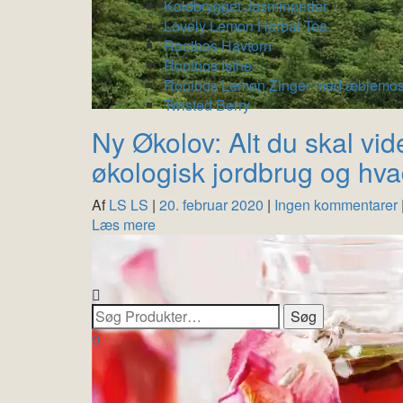
Koldbrygget Jasminperler
Lovely Lemon Herbal Tea
Rooibos Havtorn
Rooibos Isthe
Rooibos Lemon Zinger med æblemos
Twisted Berry
Ny Økolov: Alt du skal vid
økologisk jordbrug og hvad
Af
LS LS
|
20. februar 2020
|
Ingen kommentarer
Læs mere
0