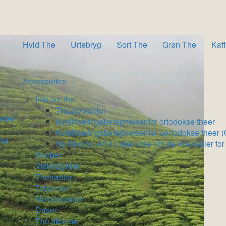
Hvid The
Urtebryg
Sort The
Grøn The
Kaf
Accessories
Info om the
Thearomahjul
gefær
Kvalificeringsbetegnelser for ortodokse theer
Kvalificeringsbetegnelser for uortodokse theer 
ime
Ny Økolov: Alt du skal vide om de nye regler for
Kopper
Viskestykker
Thehætter
Tekander
Mokkakander
Dåser
The-tilbehør