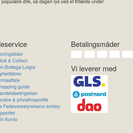
populære drik, så dagen lys ved et tilfælde under
eservice
Betalingsmåder
bningstider
lick & Collect
Vi leverer med
m Bottega Luigia
yhedsbrev
irmaaftale
hopping guide
andelsbetingelser
okie & privatlivspolitik
e Fødevarestyrelsens smiley-
apporter
in Konto