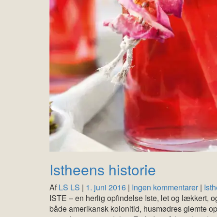
Istheens historie
Af
LS LS
|
1. juni 2016
|
Ingen kommentarer
|
Ist
ISTE – en herlig opfindelse Iste, let og lækkert, 
både amerikansk kolonitid, husmødres glemte ops