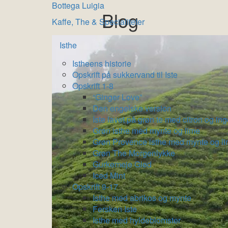
Bottega Luigia
Blog
Kaffe, The & Specialiteter
Isthe
Istheens historie
Opskrift på sukkervand til Iste
Opskrift 1-8
“Ginger Love”
Den engelske version
Iste lavet på grøn te med citron og in
Grøn isthe med mynte og lime
Grøn Provence isthe med mynte og l
Grøn The Morgenlykke
Gurkemeje Glød
Iced Mint
Opskrift 9-17
Isthe med abrikos og mynte
Fersken Iste
Isthe med hyldeblomster