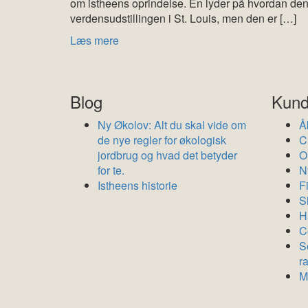
om istheens oprindelse. En lyder på hvordan den 
verdensudstillingen i St. Louis, men den er […]
Læs mere
Blog
Kund
Ny Økolov: Alt du skal vide om
Å
de nye regler for økologisk
C
jordbrug og hvad det betyder
O
for te.
N
Istheens historie
F
S
H
Co
S
r
M