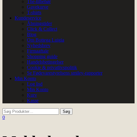
The-tilbehør
Gavekurve
T-shirts
Kundeservice
Åbningstider
Click & Collect
Blog
Om Bottega Luigia
Nyhedsbrev
Firmaaftale
Shopping guide
Handelsbetingelser
Cookie & privatlivspolitik
Se Fødevarestyrelsens smiley-rapporter
Min Konto
Log Ind
Min Konto
Kurv
Kasse
0