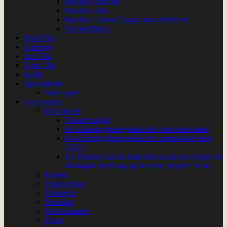
Rooibos Havtorn
Rooibos Isthe
Rooibos Lemon Zinger med æblemost
Twisted Berry
Hvid The
Urtebryg
Sort The
Grøn The
Kaffe
Specialiteter
Søde sager
Accessories
Info om the
Thearomahjul
Kvalificeringsbetegnelser for ortodokse theer
Kvalificeringsbetegnelser for uortodokse theer
(CTC)
Ny Økolov: Alt du skal vide om de nye regler for
økologisk jordbrug og hvad det betyder for te.
Kopper
Viskestykker
Thehætter
Tekander
Mokkakander
Dåser