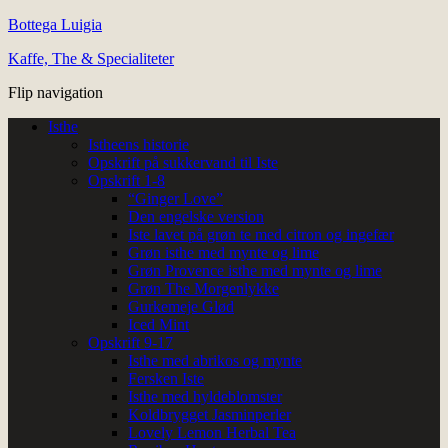
Bottega Luigia
Kaffe, The & Specialiteter
Flip navigation
Isthe
Istheens historie
Opskrift på sukkervand til Iste
Opskrift 1-8
“Ginger Love”
Den engelske version
Iste lavet på grøn te med citron og ingefær
Grøn isthe med mynte og lime
Grøn Provence isthe med mynte og lime
Grøn The Morgenlykke
Gurkemeje Glød
Iced Mint
Opskrift 9-17
Isthe med abrikos og mynte
Fersken Iste
Isthe med hyldeblomster
Koldbrygget Jasminperler
Lovely Lemon Herbal Tea