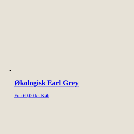
har
flere
varianter.
Mulighederne
kan
vælges
på
varesiden
Økologisk Earl Grey
Dette
Fra:
69,00
kr.
Køb
vare
har
flere
varianter.
Mulighederne
kan
vælges