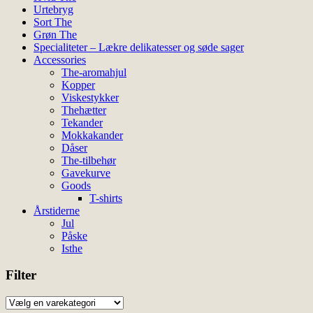
Urtebryg
Sort The
Grøn The
Specialiteter – Lækre delikatesser og søde sager
Accessories
The-aromahjul
Kopper
Viskestykker
Thehætter
Tekander
Mokkakander
Dåser
The-tilbehør
Gavekurve
Goods
T-shirts
Årstiderne
Jul
Påske
Isthe
Filter