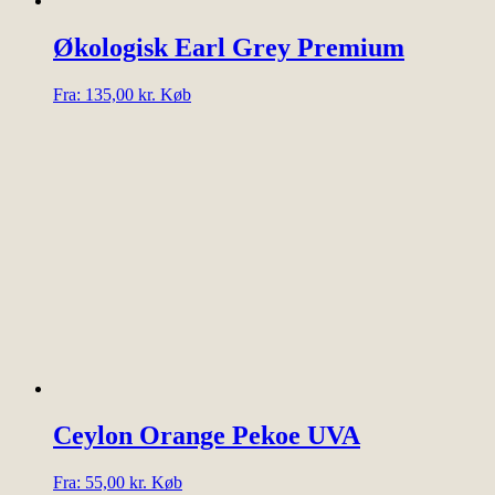
Økologisk Earl Grey Premium
Dette
Fra:
135,00
kr.
Køb
vare
har
flere
varianter.
Mulighederne
kan
vælges
på
varesiden
Ceylon Orange Pekoe UVA
Dette
Fra:
55,00
kr.
Køb