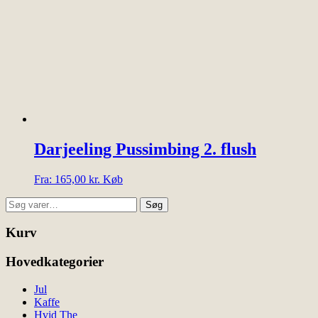
kan
vælges
på
varesiden
Darjeeling Pussimbing 2. flush
Dette
Fra:
165,00
kr.
Køb
vare
Søg
har
Søg
efter:
flere
varianter.
Kurv
Mulighederne
kan
Hovedkategorier
vælges
på
Jul
varesiden
Kaffe
Hvid The