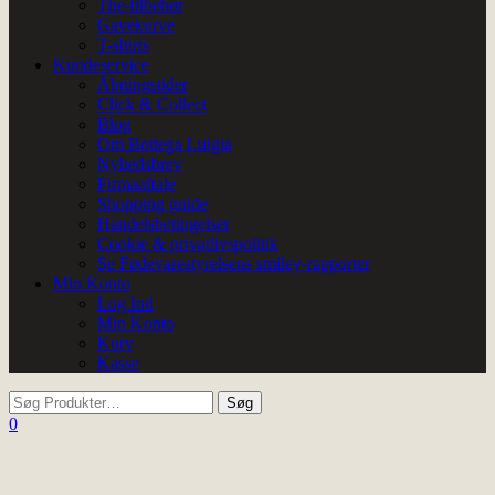
The-tilbehør
Gavekurve
T-shirts
Kundeservice
Åbningstider
Click & Collect
Blog
Om Bottega Luigia
Nyhedsbrev
Firmaaftale
Shopping guide
Handelsbetingelser
Cookie & privatlivspolitik
Se Fødevarestyrelsens smiley-rapporter
Min Konto
Log Ind
Min Konto
Kurv
Kasse
0