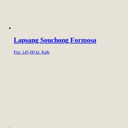
varianter.
Mulighederne
kan
vælges
på
varesiden
Lapsang Souchong Formosa
Dette
Fra:
145,00
kr.
Køb
vare
har
flere
varianter.
Mulighederne
kan
vælges
på
varesiden