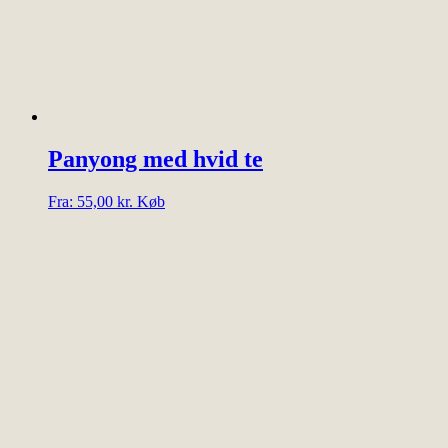
flere
varianter.
Mulighederne
kan
vælges
på
varesiden
Panyong med hvid te
Dette
Fra:
55,00
kr.
Køb
vare
har
flere
varianter.
Mulighederne
kan
vælges
på
varesiden