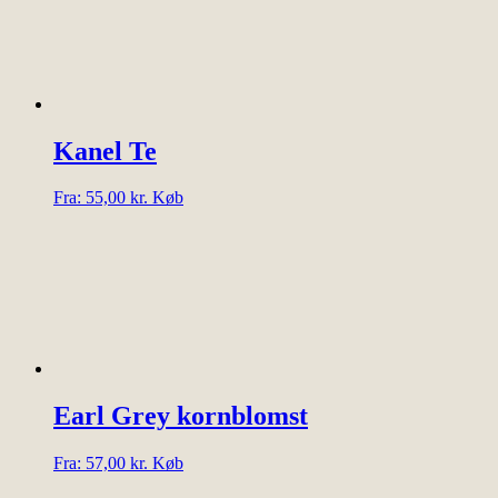
varianter.
Mulighederne
kan
vælges
på
varesiden
Kanel Te
Dette
Fra:
55,00
kr.
Køb
vare
har
flere
varianter.
Mulighederne
kan
vælges
på
varesiden
Earl Grey kornblomst
Dette
Fra:
57,00
kr.
Køb
vare