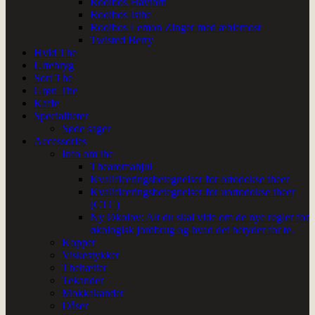
Rooibos Havtorn
Rooibos Isthe
Rooibos Lemon Zinger med æblemost
Twisted Berry
Hvid The
Urtebryg
Sort The
Grøn The
Kaffe
Specialiteter
Søde sager
Accessories
Info om the
Thearomahjul
Kvalificeringsbetegnelser for ortodokse theer
Kvalificeringsbetegnelser for uortodokse theer
(CTC)
Ny Økolov: Alt du skal vide om de nye regler for
økologisk jordbrug og hvad det betyder for te.
Kopper
Viskestykker
Thehætter
Tekander
Mokkakander
Dåser