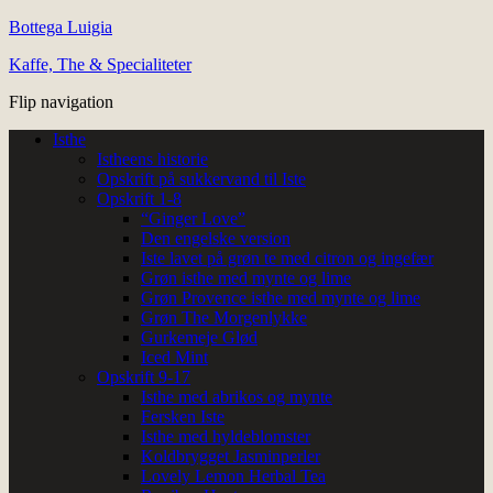
Bottega Luigia
Kaffe, The & Specialiteter
Flip navigation
Isthe
Istheens historie
Opskrift på sukkervand til Iste
Opskrift 1-8
“Ginger Love”
Den engelske version
Iste lavet på grøn te med citron og ingefær
Grøn isthe med mynte og lime
Grøn Provence isthe med mynte og lime
Grøn The Morgenlykke
Gurkemeje Glød
Iced Mint
Opskrift 9-17
Isthe med abrikos og mynte
Fersken Iste
Isthe med hyldeblomster
Koldbrygget Jasminperler
Lovely Lemon Herbal Tea