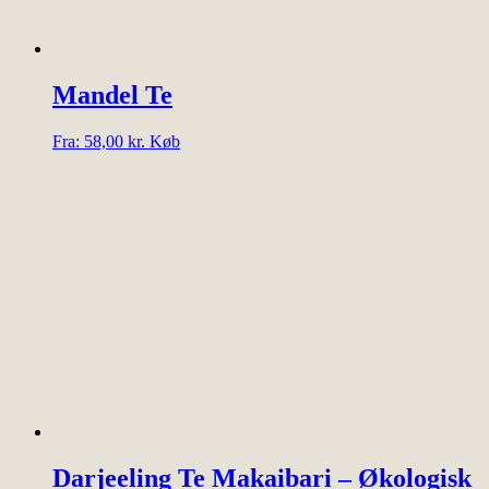
Mandel Te
Dette
Fra:
58,00
kr.
Køb
vare
har
flere
varianter.
Mulighederne
kan
vælges
på
varesiden
Darjeeling Te Makaibari – Økologisk