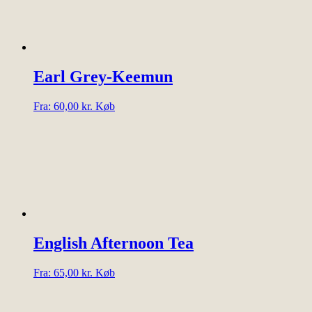
Mulighederne
kan
vælges
på
varesiden
Earl Grey-Keemun
Dette
Fra:
60,00
kr.
Køb
vare
har
flere
varianter.
Mulighederne
kan
vælges
på
varesiden
English Afternoon Tea
Dette
Fra:
65,00
kr.
Køb
vare
har
flere