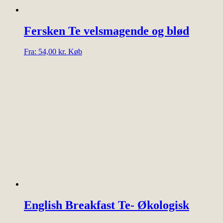
Fersken Te velsmagende og blød
Dette
Fra:
54,00
kr.
Køb
vare
har
flere
varianter.
Mulighederne
kan
vælges
på
varesiden
English Breakfast Te- Økologisk