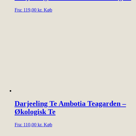
Dette
Fra:
119,00
kr.
Køb
vare
har
flere
varianter.
Mulighederne
kan
vælges
på
varesiden
Darjeeling Te Ambotia Teagarden –
Økologisk Te
Dette
Fra:
110,00
kr.
Køb
vare
har