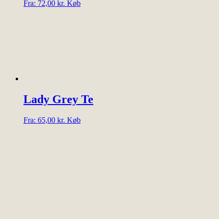
Dette
Fra:
72,00
kr.
Køb
vare
har
flere
varianter.
Mulighederne
kan
vælges
på
varesiden
Lady Grey Te
Dette
Fra:
65,00
kr.
Køb
vare
har
flere
varianter.
Mulighederne
kan
vælges
på
varesiden