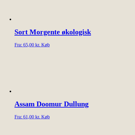
Sort Morgente økologisk
Dette
Fra:
65,00
kr.
Køb
vare
har
flere
varianter.
Mulighederne
kan
vælges
på
varesiden
Assam Doomur Dullung
Dette
Fra:
61,00
kr.
Køb
vare
har
flere