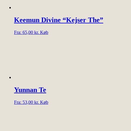
på
varesiden
Keemun Divine “Kejser The”
Dette
Fra:
65,00
kr.
Køb
vare
har
flere
varianter.
Mulighederne
kan
vælges
på
varesiden
Yunnan Te
Dette
Fra:
53,00
kr.
Køb
vare
har
flere
varianter.
Mulighederne