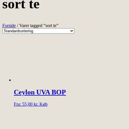
sort te
Forside
/ Varer tagged “sort te”
Ceylon UVA BOP
Dette
Fra:
55,00
kr.
Køb
vare
har
flere
varianter.