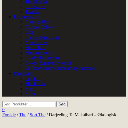
The-tilbehør
Gavekurve
T-shirts
Kundeservice
Åbningstider
Click & Collect
Blog
Om Bottega Luigia
Nyhedsbrev
Firmaaftale
Shopping guide
Handelsbetingelser
Cookie & privatlivspolitik
Se Fødevarestyrelsens smiley-rapporter
Min Konto
Log Ind
Min Konto
Kurv
Kasse
0
Forside
/
The
/
Sort The
/ Darjeeling Te Makaibari – Økologisk