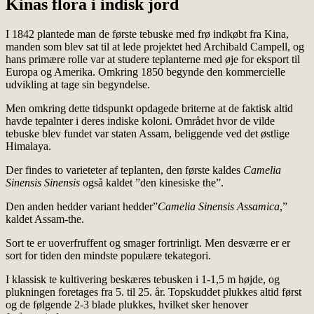
Kinas flora i indisk jord
I 1842 plantede man de første tebuske med frø indkøbt fra Kina,
manden som blev sat til at lede projektet hed Archibald Campell, og
hans primære rolle var at studere teplanterne med øje for eksport til
Europa og Amerika. Omkring 1850 begynde den kommercielle
udvikling at tage sin begyndelse.
Men omkring dette tidspunkt opdagede briterne at de faktisk altid
havde tepalnter i deres indiske koloni. Området hvor de vilde
tebuske blev fundet var staten Assam, beliggende ved det østlige
Himalaya.
Der findes to varieteter af teplanten, den første kaldes
Camelia
Sinensis Sinensis
også kaldet ”den kinesiske the”.
Den anden hedder variant hedder”
Camelia Sinensis
Assamica
,”
kaldet Assam-the.
Sort te er uoverfruffent og smager fortrinligt. Men desværre er er
sort for tiden den mindste populære tekategori.
I klassisk te kultivering beskæres tebusken i 1-1,5 m højde, og
plukningen foretages fra 5. til 25. år. Topskuddet plukkes altid først
og de følgende 2-3 blade plukkes, hvilket sker henover