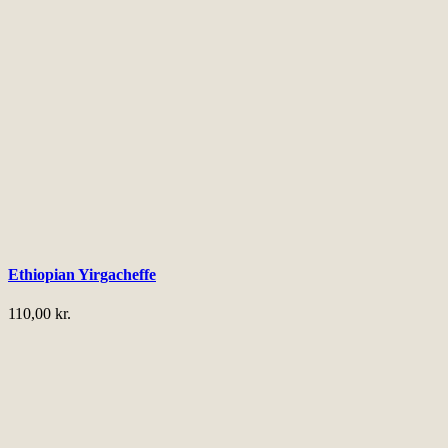
på
varesiden
Ethiopian Yirgacheffe
110,00
kr.