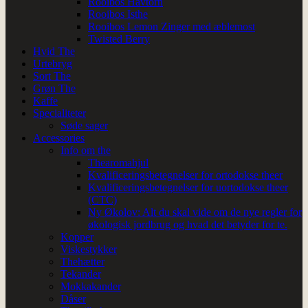
Rooibos Havtorn
Rooibos Isthe
Rooibos Lemon Zinger med æblemost
Twisted Berry
Hvid The
Urtebryg
Sort The
Grøn The
Kaffe
Specialiteter
Søde sager
Accessories
Info om the
Thearomahjul
Kvalificeringsbetegnelser for ortodokse theer
Kvalificeringsbetegnelser for uortodokse theer
(CTC)
Ny Økolov: Alt du skal vide om de nye regler for
økologisk jordbrug og hvad det betyder for te.
Kopper
Viskestykker
Thehætter
Tekander
Mokkakander
Dåser