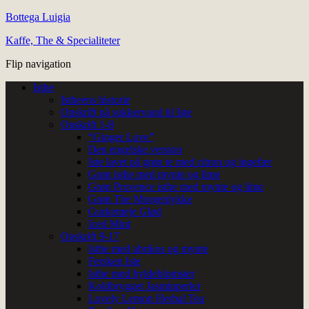
Bottega Luigia
Kaffe, The & Specialiteter
Flip navigation
Isthe
Istheens historie
Opskrift på sukkervand til Iste
Opskrift 1-8
“Ginger Love”
Den engelske version
Iste lavet på grøn te med citron og ingefær
Grøn isthe med mynte og lime
Grøn Provence isthe med mynte og lime
Grøn The Morgenlykke
Gurkemeje Glød
Iced Mint
Opskrift 9-17
Isthe med abrikos og mynte
Fersken Iste
Isthe med hyldeblomster
Koldbrygget Jasminperler
Lovely Lemon Herbal Tea