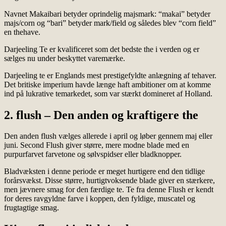
Navnet Makaibari betyder oprindelig majsmark: “makai” betyder
majs/corn og “bari” betyder mark/field og således blev “corn field”
en thehave.
Darjeeling Te er kvalificeret som det bedste the i verden og er
sælges nu under beskyttet varemærke.
Darjeeling te er Englands mest prestigefyldte anlægning af tehaver.
Det britiske imperium havde længe haft ambitioner om at komme
ind på lukrative temarkedet, som var stærkt domineret af Holland.
2. flush – Den anden og kraftigere the
Den anden flush vælges allerede i april og løber gennem maj eller
juni. Second Flush giver større, mere modne blade med en
purpurfarvet farvetone og sølvspidser eller bladknopper.
Bladvæksten i denne periode er meget hurtigere end den tidlige
forårsvækst. Disse større, hurtigtvoksende blade giver en stærkere,
men jævnere smag for den færdige te. Te fra denne Flush er kendt
for deres ravgyldne farve i koppen, den fyldige, muscatel og
frugtagtige smag.