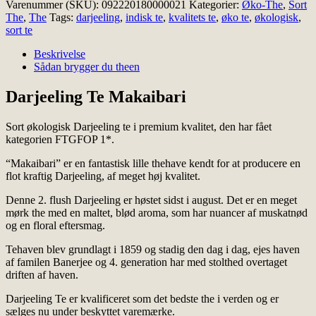
Varenummer (SKU):
092220180000021
Kategorier:
Øko-The
,
Sort
-
The
,
The
Tags:
darjeeling
,
indisk te
,
kvalitets te
,
øko te
,
økologisk
,
Økologisk
sort te
antal
Beskrivelse
Sådan brygger du theen
Darjeeling Te Makaibari
Sort økologisk Darjeeling te i premium kvalitet, den har fået
kategorien FTGFOP 1*.
“Makaibari” er en fantastisk lille thehave kendt for at producere en
flot kraftig Darjeeling, af meget høj kvalitet.
Denne 2. flush Darjeeling er høstet sidst i august. Det er en meget
mørk the med en maltet, blød aroma, som har nuancer af muskatnød
og en floral eftersmag.
Tehaven blev grundlagt i 1859 og stadig den dag i dag, ejes haven
af familen Banerjee og 4. generation har med stolthed overtaget
driften af haven.
Darjeeling Te er kvalificeret som det bedste the i verden og er
sælges nu under beskyttet varemærke.