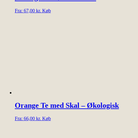
Dette
Fra:
67,00
kr.
Køb
vare
har
flere
varianter.
Mulighederne
kan
vælges
på
varesiden
Orange Te med Skal – Økologisk
Dette
Fra:
66,00
kr.
Køb
vare
har
flere