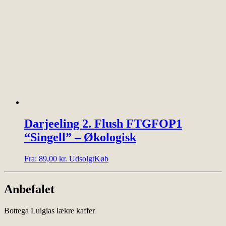
varianter.
Mulighederne
kan
vælges
på
varesiden
Darjeeling 2. Flush FTGFOP1
“Singell” – Økologisk
Dette
Fra:
89,00
kr.
Udsolgt
Køb
vare
har
flere
Anbefalet
varianter.
Mulighederne
Bottega Luigias lækre kaffer
kan
vælges