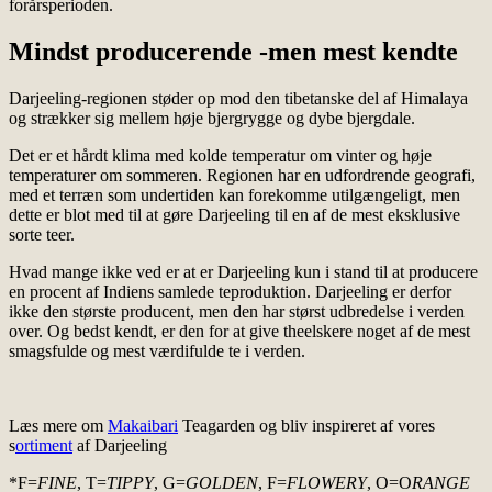
forårsperioden.
Mindst producerende -men mest kendte
Darjeeling-regionen støder op mod den tibetanske del af Himalaya
og strækker sig mellem høje bjergrygge og dybe bjergdale.
Det er et hårdt klima med kolde temperatur om vinter og høje
temperaturer om sommeren. Regionen har en udfordrende geografi,
med et terræn som undertiden kan forekomme utilgængeligt, men
dette er blot med til at gøre Darjeeling til en af de mest eksklusive
sorte teer.
Hvad mange ikke ved er at er Darjeeling kun i stand til at producere
en procent af Indiens samlede teproduktion. Darjeeling er derfor
ikke den største producent, men den har størst udbredelse i verden
over. Og bedst kendt, er den for at give theelskere noget af de mest
smagsfulde og mest værdifulde te i verden.
Læs mere om
Makaibari
Teagarden og bliv inspireret af vores
s
ortiment
af Darjeeling
*F=
FINE
, T=
TIPPY
, G=
GOLDEN
, F=
FLOWERY
, O=O
RANGE