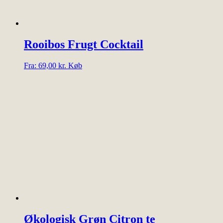
Rooibos Frugt Cocktail
Dette
Fra:
69,00
kr.
Køb
vare
har
flere
varianter.
Mulighederne
kan
vælges
på
varesiden
Økologisk Grøn Citron te