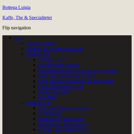
Bottega Luigia
Kaffe, The & Specialiteter
Flip navigation
Isthe
Istheens historie
Opskrift på sukkervand til Iste
Opskrift 1-8
“Ginger Love”
Den engelske version
Iste lavet på grøn te med citron og ingefær
Grøn isthe med mynte og lime
Grøn Provence isthe med mynte og lime
Grøn The Morgenlykke
Gurkemeje Glød
Iced Mint
Opskrift 9-17
Isthe med abrikos og mynte
Fersken Iste
Isthe med hyldeblomster
Koldbrygget Jasminperler
Lovely Lemon Herbal Tea