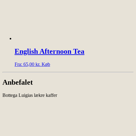
har
flere
varianter.
Mulighederne
kan
vælges
på
varesiden
English Afternoon Tea
Dette
Fra:
65,00
kr.
Køb
vare
har
flere
Anbefalet
varianter.
Mulighederne
Bottega Luigias lækre kaffer
kan
vælges
på
varesiden