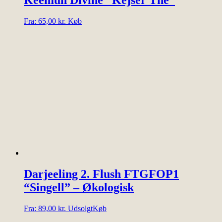
Dette
Fra:
65,00
kr.
Køb
vare
har
flere
varianter.
Mulighederne
kan
vælges
på
varesiden
Darjeeling 2. Flush FTGFOP1
“Singell” – Økologisk
Dette
Fra:
89,00
kr.
Udsolgt
Køb
vare