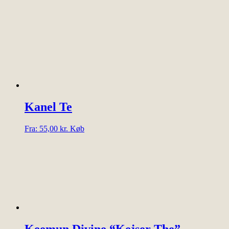
Kanel Te
Dette
Fra:
55,00
kr.
Køb
vare
har
flere
varianter.
Mulighederne
kan
vælges
på
varesiden
Keemun Divine “Kejser The”