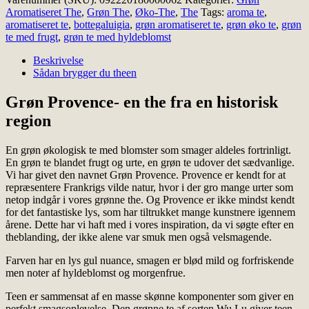
med
Aromatiseret The
,
Grøn The
,
Øko-The
,
The
Tags:
aroma te
,
blomster
aromatiseret te
,
bottegaluigia
,
grøn aromatiseret te
,
grøn øko te
,
grøn
Provence
te med frugt
,
grøn te med hyldeblomst
antal
Beskrivelse
Sådan brygger du theen
Grøn Provence- en the fra en historisk
region
En grøn økologisk te med blomster som smager aldeles fortrinligt.
En grøn te blandet frugt og urte, en grøn te udover det sædvanlige.
Vi har givet den navnet Grøn Provence. Provence er kendt for at
repræsentere Frankrigs vilde natur, hvor i der gro mange urter som
netop indgår i vores grønne the. Og Provence er ikke mindst kendt
for det fantastiske lys, som har tiltrukket mange kunstnere igennem
årene. Dette har vi haft med i vores inspiration, da vi søgte efter en
theblanding, der ikke alene var smuk men også velsmagende.
Farven har en lys gul nuance, smagen er blød mild og forfriskende
men noter af hyldeblomst og morgenfrue.
Teen er sammensat af en masse skønne komponenter som giver en
perfekt smagsoplevelse. Den grønne te af sorten Wu Lu giver teen