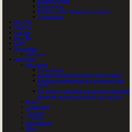
Rooibos Havtorn
Rooibos Isthe
Rooibos Lemon Zinger med æblemost
Twisted Berry
Hvid The
Urtebryg
Sort The
Grøn The
Kaffe
Specialiteter
Søde sager
Accessories
Info om the
Thearomahjul
Kvalificeringsbetegnelser for ortodokse theer
Kvalificeringsbetegnelser for uortodokse theer
(CTC)
Ny Økolov: Alt du skal vide om de nye regler for
økologisk jordbrug og hvad det betyder for te.
Kopper
Viskestykker
Thehætter
Tekander
Mokkakander
Dåser