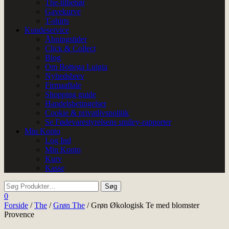
The-tilbehør
Gavekurve
T-shirts
Kundeservice
Åbningstider
Click & Collect
Blog
Om Bottega Luigia
Nyhedsbrev
Firmaaftale
Shopping guide
Handelsbetingelser
Cookie & privatlivspolitik
Se Fødevarestyrelsens smiley-rapporter
Min Konto
Log Ind
Min Konto
Kurv
Kasse
0
Forside
/
The
/
Grøn The
/ Grøn Økologisk Te med blomster
Provence