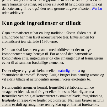
mere karakter og smag, og egner sig godt til hyldblomstens fine og
delikate smag. Prøv også den rene grønne udgave af sorten
Wu Lu
uden additiver.
Kun gode ingredienser er tilladt
Grøn aromatiseret te har en lang tradition i Østen. Siden det 18.
århundrede har man lavet aromatiserede teer. Entusiasmen for
aromatiseret teer startede i 1970 erne.
Når man skal kreere en grøn te med additiver, er der mange
komponenter at tage hensyn til. For at opnå den harmoniske
kombination af te, ingredienser og olie afhænger det af tesmagerens
evner til at sammen forskellige elementer.
Det er uhyre vigtigt at skelne mellem
naturlig aroma
og
“naturidentisk aroma”. Bottega Luigia bruger kun naturlig aroma og
vil aldrig tillade at naturidentisk aroma i vores økologisk te.
Naturidentisk aroma er kemisk fremstillet i et laboratorium og
smagen er identisk med frugter eller blomster. Naturlig aroma
fremstilles ved brug af koncentreret ekstrakt af blade, frugtskind og
frugtpulp af respektive frugter og blomster. Når man bruger naturlig
aroma er duft og smag mere ren og klar og er klart at foretrække.