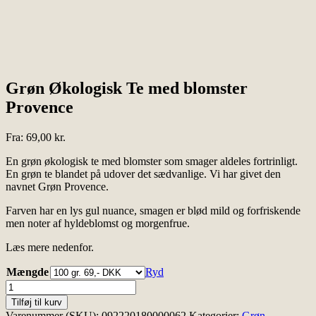
Grøn Økologisk Te med blomster
Provence
Fra:
69,00
kr.
En grøn økologisk te med blomster som smager aldeles fortrinligt.
En grøn te blandet på udover det sædvanlige. Vi har givet den
navnet Grøn Provence.
Farven har en lys gul nuance, smagen er blød mild og forfriskende
men noter af hyldeblomst og morgenfrue.
Læs mere nedenfor.
Mængde
Ryd
Grøn
Økologisk
Tilføj til kurv
Te
Varenummer (SKU):
092220180000062
Kategorier:
Grøn