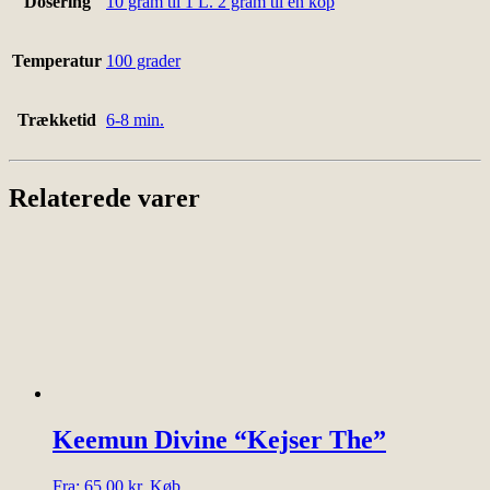
Dosering
10 gram til 1 L. 2 gram til en kop
Temperatur
100 grader
Trækketid
6-8 min.
Relaterede varer
Keemun Divine “Kejser The”
Dette
Fra:
65,00
kr.
Køb