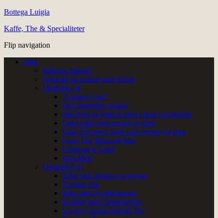
Bottega Luigia
Kaffe, The & Specialiteter
Flip navigation
Isthe
Istheens historie
Opskrift på sukkervand til Iste
Opskrift 1-8
“Ginger Love”
Den engelske version
Iste lavet på grøn te med citron og ingefær
Grøn isthe med mynte og lime
Grøn Provence isthe med mynte og lime
Grøn The Morgenlykke
Gurkemeje Glød
Iced Mint
Opskrift 9-17
Isthe med abrikos og mynte
Fersken Iste
Isthe med hyldeblomster
Koldbrygget Jasminperler
Lovely Lemon Herbal Tea