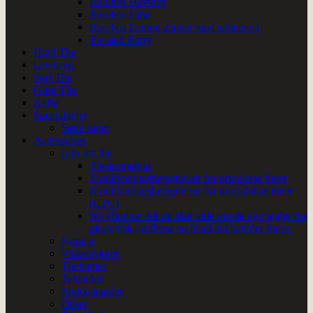
Rooibos Havtorn
Rooibos Isthe
Rooibos Lemon Zinger med æblemost
Twisted Berry
Hvid The
Urtebryg
Sort The
Grøn The
Kaffe
Specialiteter
Søde sager
Accessories
Info om the
Thearomahjul
Kvalificeringsbetegnelser for ortodokse theer
Kvalificeringsbetegnelser for uortodokse theer
(CTC)
Ny Økolov: Alt du skal vide om de nye regler for
økologisk jordbrug og hvad det betyder for te.
Kopper
Viskestykker
Thehætter
Tekander
Mokkakander
Dåser