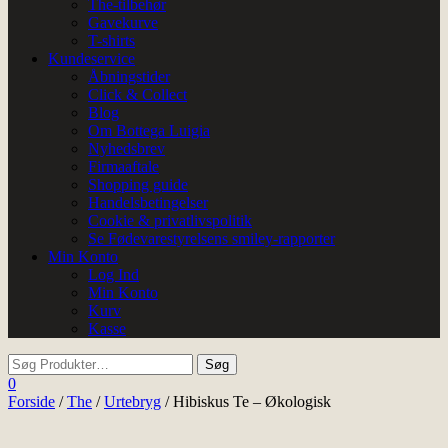
The-tilbehør
Gavekurve
T-shirts
Kundeservice
Åbningstider
Click & Collect
Blog
Om Bottega Luigia
Nyhedsbrev
Firmaaftale
Shopping guide
Handelsbetingelser
Cookie & privatlivspolitik
Se Fødevarestyrelsens smiley-rapporter
Min Konto
Log Ind
Min Konto
Kurv
Kasse
0
Forside
/
The
/
Urtebryg
/ Hibiskus Te – Økologisk