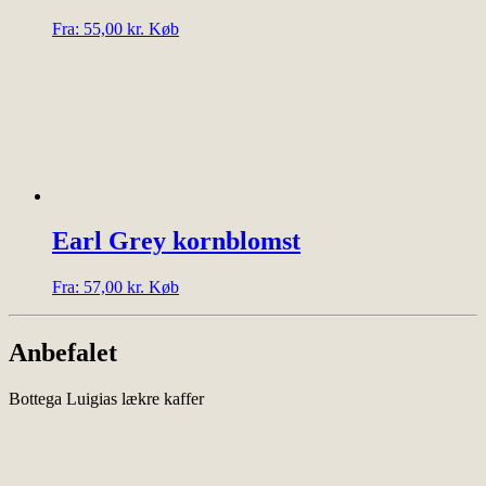
Dette
Fra:
55,00
kr.
Køb
vare
har
flere
varianter.
Mulighederne
kan
vælges
på
varesiden
Earl Grey kornblomst
Dette
Fra:
57,00
kr.
Køb
vare
har
flere
Anbefalet
varianter.
Mulighederne
Bottega Luigias lækre kaffer
kan
vælges
på
varesiden