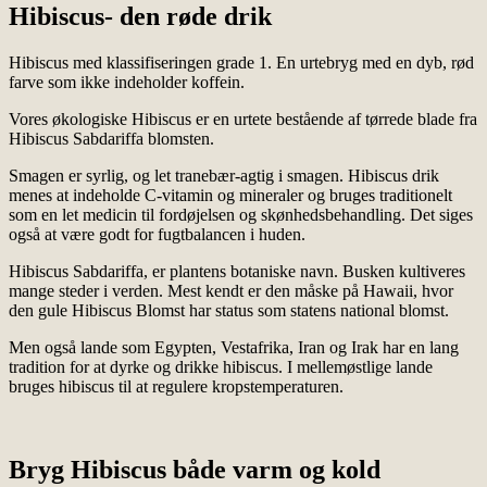
Hibiscus- den røde drik
Hibiscus med klassifiseringen grade 1. En urtebryg med en dyb, rød
farve som ikke indeholder koffein.
Vores økologiske Hibiscus er en urtete bestående af tørrede blade fra
Hibiscus Sabdariffa blomsten.
Smagen er syrlig, og let tranebær-agtig i smagen. Hibiscus drik
menes at indeholde C-vitamin og mineraler og bruges traditionelt
som en let medicin til fordøjelsen og skønhedsbehandling. Det siges
også at være godt for fugtbalancen i huden.
Hibiscus Sabdariffa, er plantens botaniske navn. Busken kultiveres
mange steder i verden. Mest kendt er den måske på Hawaii, hvor
den gule Hibiscus Blomst har status som statens national blomst.
Men også lande som Egypten, Vestafrika, Iran og Irak har en lang
tradition for at dyrke og drikke hibiscus. I mellemøstlige lande
bruges hibiscus til at regulere kropstemperaturen.
Bryg Hibiscus både varm og kold