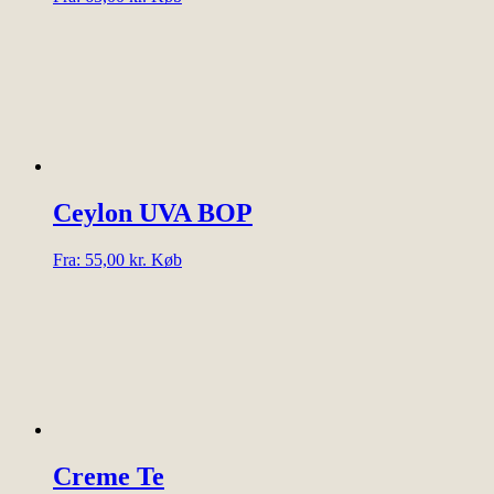
vare
har
flere
varianter.
Mulighederne
kan
vælges
på
varesiden
Ceylon UVA BOP
Dette
Fra:
55,00
kr.
Køb
vare
har
flere
varianter.
Mulighederne
kan
vælges
på
varesiden
Creme Te