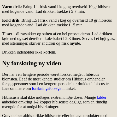
Varm drik
: Bring 1 l. frisk vand i kog og overhæld 10 gr hibiscus
med kogende vand. Lad drikken trække i 5-7 min.
Kold drik
: Bring 1.5 l frisk vand i kog og overhæld 10 gr hibiscus
med kogende vand. Lad drikken trække i 15 min.
Tilsæt 1 dl rørsukker og saften af en hel presset citron. Lad drikken
køle ned og sæt derefter i køleskabet i 2-3 timer. Serves i et højt glas,
med isterninger, skriver af citron og frisk mynte.
Drikken indeholder ikke koffein.
Ny forskning ny viden
Der har i en længere periode været forsket meget i hibiscus
blomsten. Et af de mest kendte studier om Hibiscus omhandler
forsøgspersoner som i en længere periode har drukket hibiscus te.
Læs om mere om
forskningsforsøget
i linket.
Hibiscuste skal ikke indtages ekstremt høje doser. Mange
kilder
anbefaler omkring 1-2 kopper hibiscuste dagligt, som en rimelig
mængde for at undgå bivirkninger.
Gravide bør aldrig drikke hibiscuste eller indtage produkter med