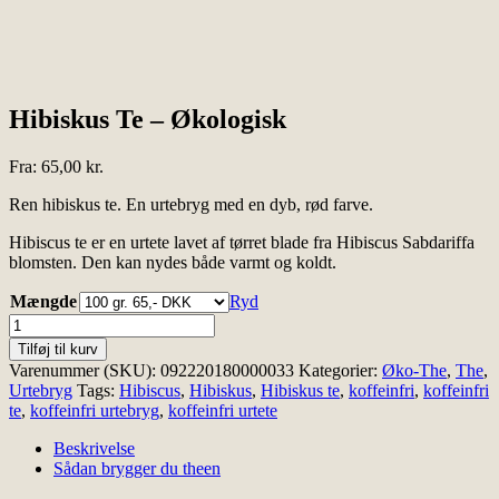
Hibiskus Te – Økologisk
Fra:
65,00
kr.
Ren hibiskus te. En urtebryg med en dyb, rød farve.
Hibiscus te er en urtete lavet af tørret blade fra Hibiscus Sabdariffa
blomsten. Den kan nydes både varmt og koldt.
Mængde
Ryd
Hibiskus
Te
Tilføj til kurv
-
Varenummer (SKU):
092220180000033
Kategorier:
Øko-The
,
The
,
Økologisk
Urtebryg
Tags:
Hibiscus
,
Hibiskus
,
Hibiskus te
,
koffeinfri
,
koffeinfri
antal
te
,
koffeinfri urtebryg
,
koffeinfri urtete
Beskrivelse
Sådan brygger du theen