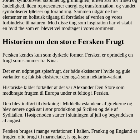
Jorden symboliserer stabilitet og grundighed, luften står for frihed og
åndelighed, ilden repræsenterer energi og transformation, og vandet
symboliserer følelser og forandring. Sammen udgør de fire
elementer en holistisk tilgang til forståelse af verden og vores
forbindelse til naturen. Med disse ting som inspiration har vi skabt
en hvid the som er blevet vel modtaget i vores sortiment.
Historien om den store Fersken Frugt
Fersken kendes kun som dyrkede former. Fersken er oprindelig en
frugt som stammer fra Kina.
Det er en udpræget spisefrugt, der både eksisterer i hvide og gule
varianter, og faktisk eksisterer den også som nektarin-variant.
Historiske kilder fortæller at det var Alexander Den Store som
medbragte frugten til Europa under et felttog i Persien.
Den blev indført til dyrkning i Middelhavslandene af grækerne og
blev senere også sat i stor produktion på Sicilien og dele af
Syditalien. Høstperioden starter i slutningen af juli og begyndelsen
af august.
Fersken bruges i mange variationer. I Italien, Frankrig og England er
frugten ofte brugt til marmelade, is og kager.