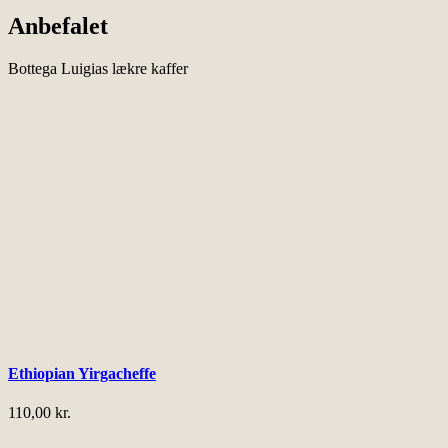
har
flere
Anbefalet
varianter.
Mulighederne
Bottega Luigias lækre kaffer
kan
vælges
på
varesiden
Ethiopian Yirgacheffe
110,00
kr.