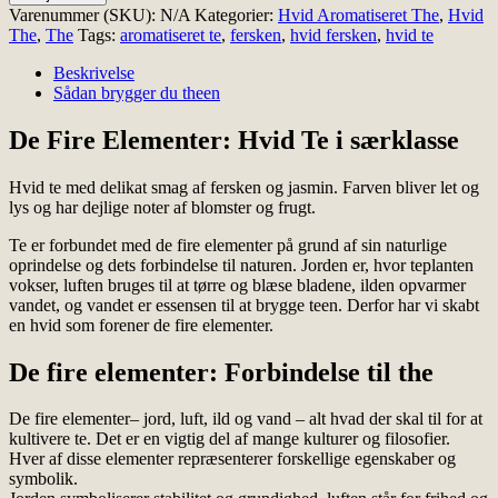
Fire
Varenummer (SKU):
N/A
Kategorier:
Hvid Aromatiseret The
,
Hvid
Elementer
The
,
The
Tags:
aromatiseret te
,
fersken
,
hvid fersken
,
hvid te
antal
Beskrivelse
Sådan brygger du theen
De Fire Elementer: Hvid Te i særklasse
Hvid te med delikat smag af fersken og jasmin. Farven bliver let og
lys og har dejlige noter af blomster og frugt.
Te er forbundet med de fire elementer på grund af sin naturlige
oprindelse og dets forbindelse til naturen. Jorden er, hvor teplanten
vokser, luften bruges til at tørre og blæse bladene, ilden opvarmer
vandet, og vandet er essensen til at brygge teen. Derfor har vi skabt
en hvid som forener de fire elementer.
De fire elementer: Forbindelse til the
De fire elementer
– jord, luft, ild og vand – alt hvad der skal til for at
kultivere te. Det er en vigtig del af mange kulturer og filosofier.
Hver af disse elementer repræsenterer forskellige egenskaber og
symbolik.