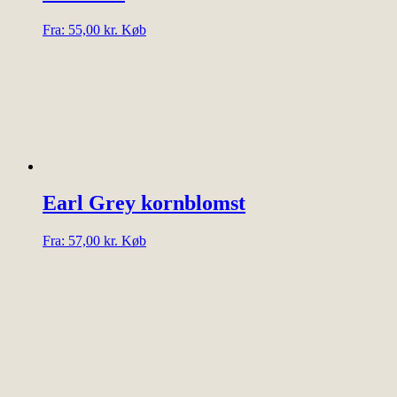
Dette
Fra:
55,00
kr.
Køb
vare
har
flere
varianter.
Mulighederne
kan
vælges
på
varesiden
Earl Grey kornblomst
Dette
Fra:
57,00
kr.
Køb
vare
har
flere
varianter.
Mulighederne
kan
vælges
på
varesiden