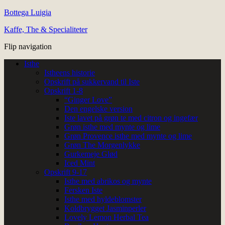
Bottega Luigia
Kaffe, The & Specialiteter
Flip navigation
Isthe
Istheens historie
Opskrift på sukkervand til Iste
Opskrift 1-8
“Ginger Love”
Den engelske version
Iste lavet på grøn te med citron og ingefær
Grøn isthe med mynte og lime
Grøn Provence isthe med mynte og lime
Grøn The Morgenlykke
Gurkemeje Glød
Iced Mint
Opskrift 9-17
Isthe med abrikos og mynte
Fersken Iste
Isthe med hyldeblomster
Koldbrygget Jasminperler
Lovely Lemon Herbal Tea