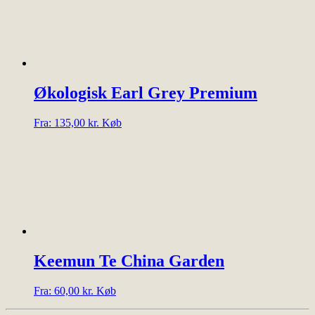
Økologisk Earl Grey Premium
Dette
Fra:
135,00
kr.
Køb
vare
har
flere
varianter.
Mulighederne
kan
vælges
på
varesiden
Keemun Te China Garden
Dette
Fra:
60,00
kr.
Køb
vare