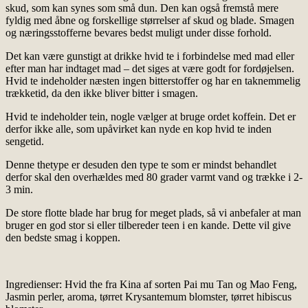
skud, som kan synes som små dun. Den kan også fremstå mere
fyldig med åbne og forskellige størrelser af skud og blade. Smagen
og næringsstofferne bevares bedst muligt under disse forhold.
Det kan være gunstigt at drikke hvid te i forbindelse med mad eller
efter man har indtaget mad – det siges at være godt for fordøjelsen.
Hvid te indeholder næsten ingen bitterstoffer og har en taknemmelig
trækketid, da den ikke bliver bitter i smagen.
Hvid te indeholder tein, nogle vælger at bruge ordet koffein. Det er
derfor ikke alle, som upåvirket kan nyde en kop hvid te inden
sengetid.
Denne thetype er desuden den type te som er mindst behandlet
derfor skal den overhældes med 80 grader varmt vand og trække i 2-
3 min.
De store flotte blade har brug for meget plads, så vi anbefaler at man
bruger en god stor si eller tilbereder teen i en kande. Dette vil give
den bedste smag i koppen.
Ingredienser: Hvid the fra Kina af sorten Pai mu Tan og Mao Feng,
Jasmin perler, aroma, tørret Krysantemum blomster, tørret hibiscus