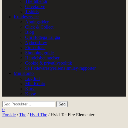
The-tilbehør
Gavekurve
T-shirts
Kundeservice
Åbningstider
Click & Collect
Blog
Om Bottega Luigia
Nyhedsbrev
Firmaaftale
Shopping guide
Handelsbetingelser
Cookie & privatlivspolitik
Se Fødevarestyrelsens smiley-rapporter
Min Konto
Log Ind
Min Konto
Kurv
Kasse
0
Forside
/
The
/
Hvid The
/ Hvid Te: Fire Elementer