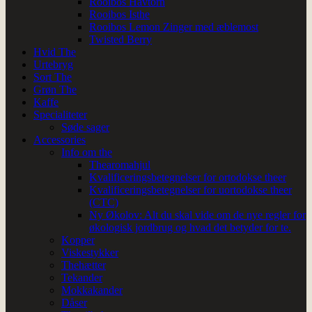
Rooibos Havtorn
Rooibos Isthe
Rooibos Lemon Zinger med æblemost
Twisted Berry
Hvid The
Urtebryg
Sort The
Grøn The
Kaffe
Specialiteter
Søde sager
Accessories
Info om the
Thearomahjul
Kvalificeringsbetegnelser for ortodokse theer
Kvalificeringsbetegnelser for uortodokse theer
(CTC)
Ny Økolov: Alt du skal vide om de nye regler for
økologisk jordbrug og hvad det betyder for te.
Kopper
Viskestykker
Thehætter
Tekander
Mokkakander
Dåser