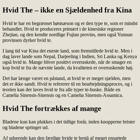
Hvid The – ikke en Sjældenhed fra Kina
Hvid te har en begrænset høstsæson og er den type te, som er mindst
behandlet. Hvid te produceres primært i de kinesiske regioner
Zhejian, og den kendte nordlige Fujian provins, men også Yunnan
provinsen dyrker hvid te.
I lang tid var Kina det eneste land, som fremstillede hvid te. Men i
dag laver lande som Nepal, Darjeeling i Indien, Sri Lanka og Kenya
også hvid te. Mange bliver positivt overraskede, når de smager en
kop hvid te fra de nævnte lande, da kvaliteten er overraskende høj.
Det har længe været en påstand, at hvid te er meget sjælden, men
det er ikke sandt. Hvid te refererer til en bearbejdningsproces, og i
teorien kan der laves hvid te fra alle typer te-buske. Både en
Camelia Sinensis-Sinensis og en Camelia Sinensis-Assamica.
Hvid The fortrækkes af mange
Bladene kun kan plukkes i det tidlige forår, inden knopperne brister
og bladene springer ud.
Af udseende kan den færdige hvide te bestå af meget ensartede