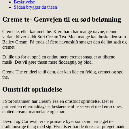
Beskrivelse
Sådan brygger du theen
Creme te- Genvejen til en sød belønning
Creme te, eller karamel the. Kært barn har mange navne, denne
variant bliver kaldt Sort Cream Tea. Men mange kan huske den som
Bailey Cream. På trods af flere navneskift smager den dejligt sødt og
cremet.
Et lille tip for at opnå en endnu mere cremet smag er at tilsætte
mælk. Det vil gøre theen mere flødeagtig og blød.
Creme The er ideel te til dem, der kan lide en fyldig, cremet og sød
the.
Omstridt oprindelse
I Storbritannien har Cream Tea en omstridt oprindelse. Det er
primært en eftermiddagste, bestående af te serveret med en scones,
clotted cream, marmelade og smør.
Devon og Cornwall er de primære byer som som har taget det
traditionsrige tiltag med sig. Hver især har de deres særpræget måde