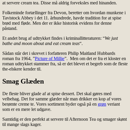
at servere cream tea. Disse må aldrig forveksles med hinanden.
Folkeminde fortællinger fra Devon, beretter om hvordan munkene i
Tavistock Abbey i det 11. århundrede, havde tradition for at spise
brød med fløde. Men der er ikke historisk evidens for denne
påstand.
Et andet brug af udtrykket findes i kriminallitteraturen: “
We just
bathe and moon about and eat cream teas
“.
Sådan står det i skrevet i forfatteren Philip Maitland Hubbards
roman fra 1964, ”
Picture of Millie
”. Men om det er fra et kloster en
roman udtrykket stammer fra, så er det blevet et begreb som de fleste
the-elskere kender til.
Smag Glæden
De fleste bliver glade af at spise dessert. Det skal gøres med
velbehag. Det for samme glæder når man drikker en kop af vores
berømte creme te. Vores sortiment byder også på en
grøn
veriant
som er en mere let udgave.
Samtidig er den perfekt at servere til Afternoon Tea og smager skønt
til mange slags kager.