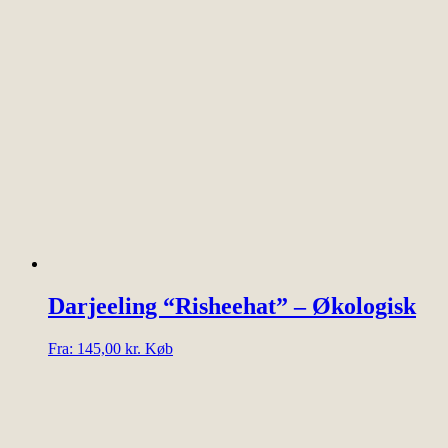
Darjeeling “Risheehat” – Økologisk
Dette
Fra:
145,00
kr.
Køb
vare
har
flere
varianter.
Mulighederne