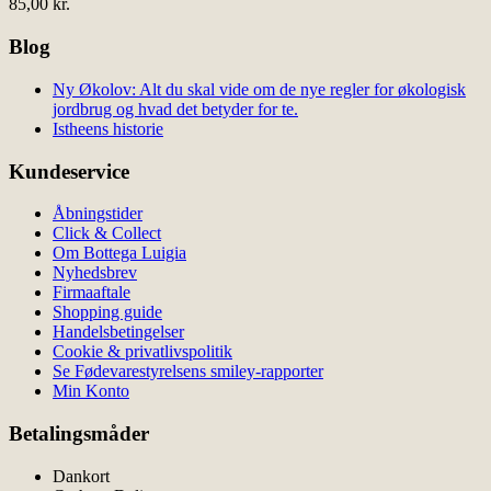
85,00
kr.
Blog
Ny Økolov: Alt du skal vide om de nye regler for økologisk
jordbrug og hvad det betyder for te.
Istheens historie
Kundeservice
Åbningstider
Click & Collect
Om Bottega Luigia
Nyhedsbrev
Firmaaftale
Shopping guide
Handelsbetingelser
Cookie & privatlivspolitik
Se Fødevarestyrelsens smiley-rapporter
Min Konto
Betalingsmåder
Dankort