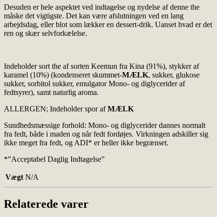
Desuden er hele aspektet ved indtagelse og nydelse af denne the
måske det vigtigste. Det kan være afslutningen ved en lang
arbejdsdag, eller blot som lækker en dessert-drik. Uanset hvad er det
ren og skær selvforkælelse.
Indeholder sort the af sorten Keemun fra Kina (91%), stykker af
karamel (10%) (kondenseret skummet-
MÆLK
, sukker, glukose
sukker, sorbitol sukker, emulgator Mono- og diglycerider af
fedtsyrer), samt naturlig aroma.
ALLERGEN; Indeholder spor af
MÆLK
Sundhedsmæssige forhold: Mono- og diglycerider dannes normalt
fra fedt, både i maden og når fedt fordøjes. Virkningen adskiller sig
ikke meget fra fedt, og ADI* er heller ikke begrænset.
*”Acceptabel Daglig Indtagelse”
Vægt
N/A
Relaterede varer