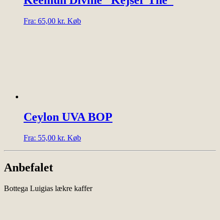
Dette
Fra:
65,00
kr.
Køb
vare
har
flere
varianter.
Mulighederne
kan
vælges
på
varesiden
Ceylon UVA BOP
Dette
Fra:
55,00
kr.
Køb
vare
har
flere
Anbefalet
varianter.
Mulighederne
Bottega Luigias lækre kaffer
kan
vælges
på
varesiden