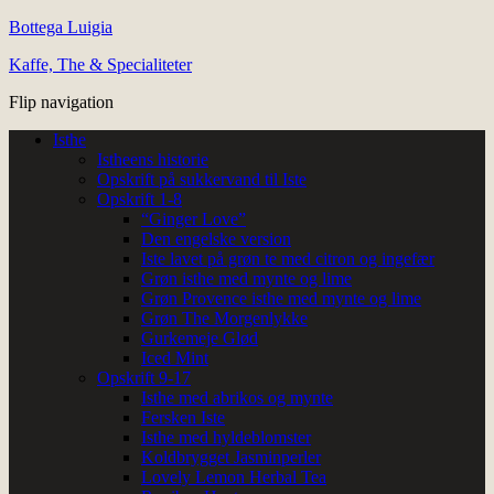
Bottega Luigia
Kaffe, The & Specialiteter
Flip navigation
Isthe
Istheens historie
Opskrift på sukkervand til Iste
Opskrift 1-8
“Ginger Love”
Den engelske version
Iste lavet på grøn te med citron og ingefær
Grøn isthe med mynte og lime
Grøn Provence isthe med mynte og lime
Grøn The Morgenlykke
Gurkemeje Glød
Iced Mint
Opskrift 9-17
Isthe med abrikos og mynte
Fersken Iste
Isthe med hyldeblomster
Koldbrygget Jasminperler
Lovely Lemon Herbal Tea