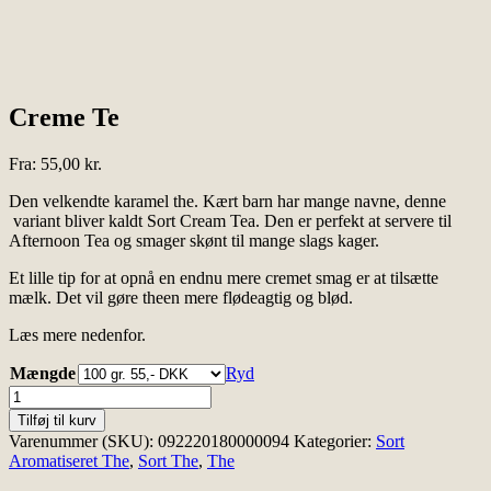
Creme Te
Fra:
55,00
kr.
Den velkendte karamel the. Kært barn har mange navne, denne
variant bliver kaldt Sort Cream Tea. Den er perfekt at servere til
Afternoon Tea og smager skønt til mange slags kager.
Et lille tip for at opnå en endnu mere cremet smag er at tilsætte
mælk. Det vil gøre theen mere flødeagtig og blød.
Læs mere nedenfor.
Mængde
Ryd
Creme
Te
Tilføj til kurv
antal
Varenummer (SKU):
092220180000094
Kategorier:
Sort
Aromatiseret The
,
Sort The
,
The