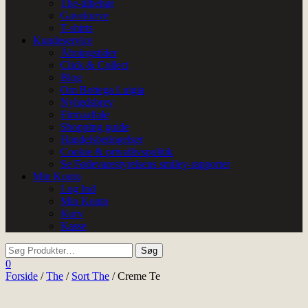
The-tilbehør
Gavekurve
T-shirts
Kundeservice
Åbningstider
Click & Collect
Blog
Om Bottega Luigia
Nyhedsbrev
Firmaaftale
Shopping guide
Handelsbetingelser
Cookie & privatlivspolitik
Se Fødevarestyrelsens smiley-rapporter
Min Konto
Log Ind
Min Konto
Kurv
Kasse
0
Forside
/
The
/
Sort The
/ Creme Te