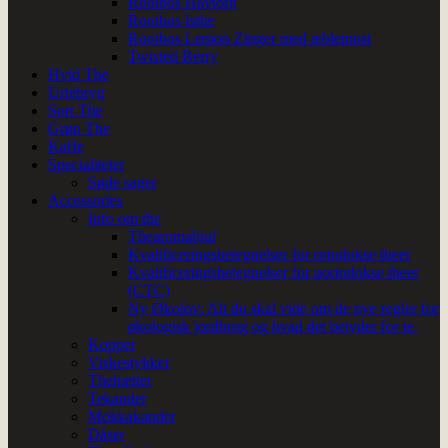
Rooibos Havtorn
Rooibos Isthe
Rooibos Lemon Zinger med æblemost
Twisted Berry
Hvid The
Urtebryg
Sort The
Grøn The
Kaffe
Specialiteter
Søde sager
Accessories
Info om the
Thearomahjul
Kvalificeringsbetegnelser for ortodokse theer
Kvalificeringsbetegnelser for uortodokse theer
(CTC)
Ny Økolov: Alt du skal vide om de nye regler for
økologisk jordbrug og hvad det betyder for te.
Kopper
Viskestykker
Thehætter
Tekander
Mokkakander
Dåser