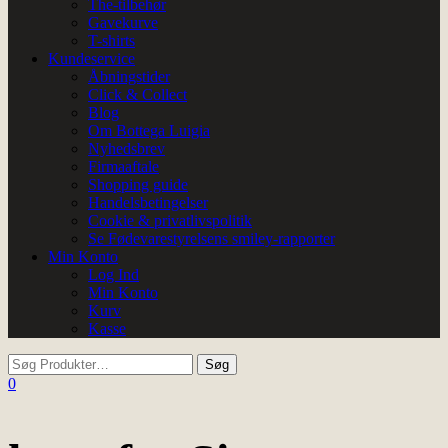
The-tilbehør
Gavekurve
T-shirts
Kundeservice
Åbningstider
Click & Collect
Blog
Om Bottega Luigia
Nyhedsbrev
Firmaaftale
Shopping guide
Handelsbetingelser
Cookie & privatlivspolitik
Se Fødevarestyrelsens smiley-rapporter
Min Konto
Log Ind
Min Konto
Kurv
Kasse
0