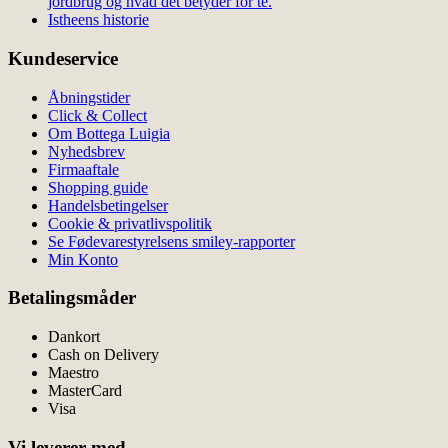
jordbrug og hvad det betyder for te.
Istheens historie
Kundeservice
Åbningstider
Click & Collect
Om Bottega Luigia
Nyhedsbrev
Firmaaftale
Shopping guide
Handelsbetingelser
Cookie & privatlivspolitik
Se Fødevarestyrelsens smiley-rapporter
Min Konto
Betalingsmåder
Dankort
Cash on Delivery
Maestro
MasterCard
Visa
Vi leverer med