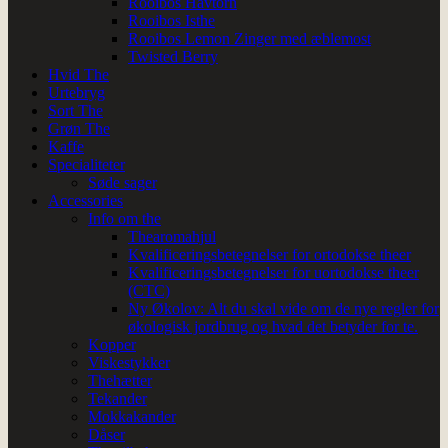
Rooibos Havtorn
Rooibos Isthe
Rooibos Lemon Zinger med æblemost
Twisted Berry
Hvid The
Urtebryg
Sort The
Grøn The
Kaffe
Specialiteter
Søde sager
Accessories
Info om the
Thearomahjul
Kvalificeringsbetegnelser for ortodokse theer
Kvalificeringsbetegnelser for uortodokse theer
(CTC)
Ny Økolov: Alt du skal vide om de nye regler for
økologisk jordbrug og hvad det betyder for te.
Kopper
Viskestykker
Thehætter
Tekander
Mokkakander
Dåser