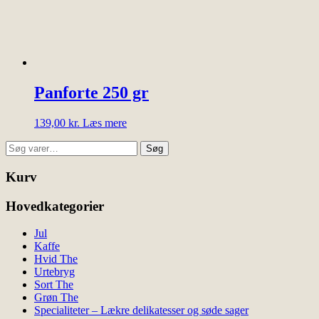
Panforte 250 gr
139,00
kr.
Læs mere
Søg
Søg
efter:
Kurv
Hovedkategorier
Jul
Kaffe
Hvid The
Urtebryg
Sort The
Grøn The
Specialiteter – Lækre delikatesser og søde sager