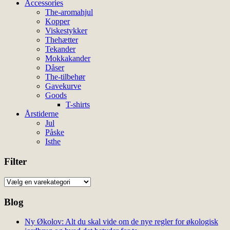
Accessories
The-aromahjul
Kopper
Viskestykker
Thehætter
Tekander
Mokkakander
Dåser
The-tilbehør
Gavekurve
Goods
T-shirts
Årstiderne
Jul
Påske
Isthe
Filter
Blog
Ny Økolov: Alt du skal vide om de nye regler for økologisk