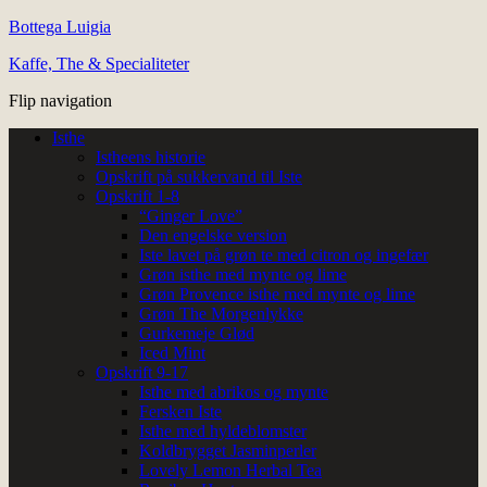
Bottega Luigia
Kaffe, The & Specialiteter
Flip navigation
Isthe
Istheens historie
Opskrift på sukkervand til Iste
Opskrift 1-8
“Ginger Love”
Den engelske version
Iste lavet på grøn te med citron og ingefær
Grøn isthe med mynte og lime
Grøn Provence isthe med mynte og lime
Grøn The Morgenlykke
Gurkemeje Glød
Iced Mint
Opskrift 9-17
Isthe med abrikos og mynte
Fersken Iste
Isthe med hyldeblomster
Koldbrygget Jasminperler
Lovely Lemon Herbal Tea