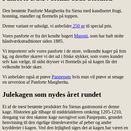
Den berømte Panforte Margherita fra Siena med kandiseret frugt,
honning, mandler og flormelis på toppen.
Denne variant er udsolgt, vi anbefaler
250 gr
til special pris.
Vores panforte er fra det kendte bageri
Masoni
, som har haft stolte
håndværkstraditioner siden 1885.
Vi importerer selv vores panforte i de store, velkendte kager på fem
kg, og derefter skærer vi det ud i friske stykker, som vores kunder
selv kan vælge, til sidst drysser vi flormelis på så kagen får det
velkendte hvide skær.
Vi anbefaler også at prøve
Panpepato
hvis man vil prøve at smage
en urversion af Panforte Margherita.
Julekagen som nydes året rundet
Et af de mest berømte produkter fra Sienas gastronomi er denne
kage. Historien går tilbage til middelalderen omkring 1205-1210,
dengang var den skønne kage navngivet som Panpepato, grundet
henvisning til den rigelige tilstedeværelse af peber og andre
krydderier i kagen. Ved den lejlighed siges det at kagen har været en