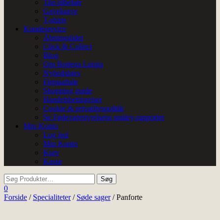
The-tilbehør
Gavekurve
T-shirts
Kundeservice
Åbningstider
Click & Collect
Blog
Om Bottega Luigia
Nyhedsbrev
Firmaaftale
Shopping guide
Handelsbetingelser
Cookie & privatlivspolitik
Se Fødevarestyrelsens smiley-rapporter
Min Konto
Log Ind
Min Konto
Kurv
Kasse
0
Forside
/
Specialiteter
/
Søde sager
/ Panforte