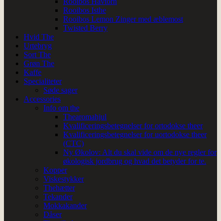
Rooibos Havtorn
Rooibos Isthe
Rooibos Lemon Zinger med æblemost
Twisted Berry
Hvid The
Urtebryg
Sort The
Grøn The
Kaffe
Specialiteter
Søde sager
Accessories
Info om the
Thearomahjul
Kvalificeringsbetegnelser for ortodokse theer
Kvalificeringsbetegnelser for uortodokse theer
(CTC)
Ny Økolov: Alt du skal vide om de nye regler for
økologisk jordbrug og hvad det betyder for te.
Kopper
Viskestykker
Thehætter
Tekander
Mokkakander
Dåser