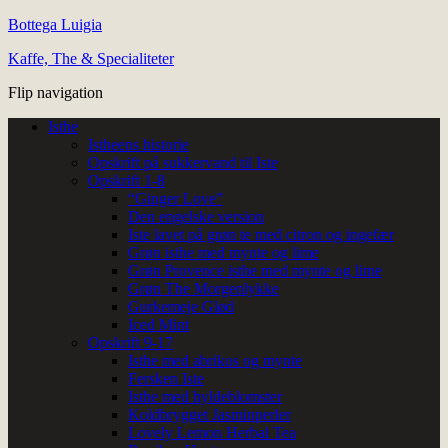
Bottega Luigia
Kaffe, The & Specialiteter
Flip navigation
Isthe
Istheens historie
Opskrift på sukkervand til Iste
Opskrift 1-8
“Ginger Love”
Den engelske version
Iste lavet på grøn te med citron og ingefær
Grøn isthe med mynte og lime
Grøn Provence isthe med mynte og lime
Grøn The Morgenlykke
Gurkemeje Glød
Iced Mint
Opskrift 9-17
Isthe med abrikos og mynte
Fersken Iste
Isthe med hyldeblomster
Koldbrygget Jasminperler
Lovely Lemon Herbal Tea