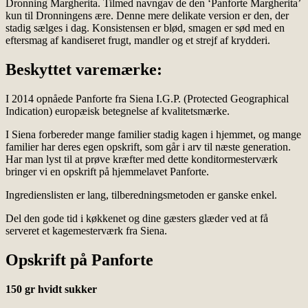
Dronning Margherita. Tilmed navngav de den ‘Panforte Margherita’
kun til Dronningens ære. Denne mere delikate version er den, der
stadig sælges i dag. Konsistensen er blød, smagen er sød med en
eftersmag af kandiseret frugt, mandler og et strejf af krydderi.
Beskyttet varemærke:
I 2014 opnåede Panforte fra Siena I.G.P. (Protected Geographical
Indication) europæisk betegnelse af kvalitetsmærke.
I Siena forbereder mange familier stadig kagen i hjemmet, og mange
familier har deres egen opskrift, som går i arv til næste generation.
Har man lyst til at prøve kræfter med dette konditormesterværk
bringer vi en opskrift på hjemmelavet Panforte.
Ingredienslisten er lang, tilberedningsmetoden er ganske enkel.
Del den gode tid i køkkenet og dine gæsters glæder ved at få
serveret et kagemesterværk fra Siena.
Opskrift på Panforte
150 gr hvidt sukker