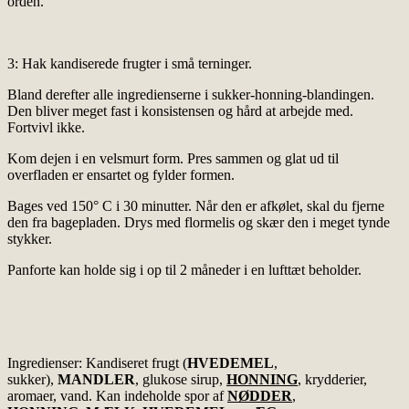
orden.
3: Hak kandiserede frugter i små terninger.
Bland derefter alle ingredienserne i sukker-honning-blandingen.
Den bliver meget fast i konsistensen og hård at arbejde med.
Fortvivl ikke.
Kom dejen i en velsmurt form. Pres sammen og glat ud til
overfladen er ensartet og fylder formen.
Bages ved 150° C i 30 minutter. Når den er afkølet, skal du fjerne
den fra bagepladen. Drys med flormelis og skær den i meget tynde
stykker.
Panforte kan holde sig i op til 2 måneder i en lufttæt beholder.
Ingredienser: Kandiseret frugt (
HVEDEMEL
,
sukker),
MANDLER
, glukose sirup,
HONNING
, krydderier,
aromaer, vand. Kan indeholde spor af
NØDDER
,