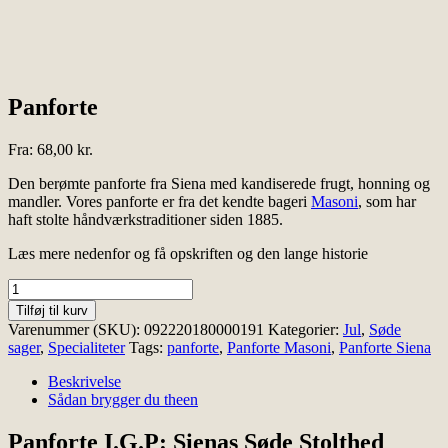
Panforte
Fra:
68,00
kr.
Den berømte panforte fra Siena med kandiserede frugt, honning og
mandler. Vores panforte er fra det kendte bageri
Masoni
, som har
haft stolte håndværkstraditioner siden 1885.
Læs mere nedenfor og få opskriften og den lange historie
Panforte
antal
Tilføj til kurv
Varenummer (SKU):
092220180000191
Kategorier:
Jul
,
Søde
sager
,
Specialiteter
Tags:
panforte
,
Panforte Masoni
,
Panforte Siena
Beskrivelse
Sådan brygger du theen
Panforte I.G.P: Sienas Søde Stolthed