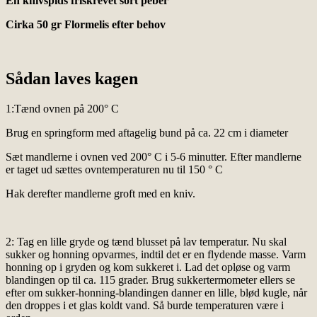
En knivspids friskrevet sort peber
Cirka 50 gr Flormelis efter behov
Sådan laves kagen
1:Tænd ovnen på 200° C
Brug en springform med aftagelig bund på ca. 22 cm i diameter
Sæt mandlerne i ovnen ved 200° C i 5-6 minutter. Efter mandlerne
er taget ud sættes ovntemperaturen nu til 150 ° C
Hak derefter mandlerne groft med en kniv.
2: Tag en lille gryde og tænd blusset på lav temperatur. Nu skal
sukker og honning opvarmes, indtil det er en flydende masse. Varm
honning op i gryden og kom sukkeret i. Lad det opløse og varm
blandingen op til ca. 115 grader. Brug sukkertermometer ellers se
efter om sukker-honning-blandingen danner en lille, blød kugle, når
den droppes i et glas koldt vand. Så burde temperaturen være i