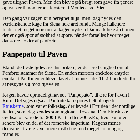
gave tilegnet Paven. Men den blev også brugt som gave fra tjenere
og gæster til nonnerne i klosteret i Montecelso i Siena.
Den gang var kagen kun beregnet til jul men idag nydes den
verdenskendte kage fra Siena hele året rundt. Mange italienere
finder det meget morsomt at kagen nydes i Danmark hele året, men
der er også spor af stolthed at spore, når det fortælles hvor meget
danskere holder af panforte.
Panpepato til Paven
Blandt de fleste fødevarer-historikere, er der bred enighed om at
Panforte stammer fra Siena. En anden morsom anekdote antyder
endda at Panforten er blevet lavet af nonner i det 11. århundrede for
at beskytte sig mod djævelen.
Kagen havde oprindeligt navnet “Panpepato”, til ære for Paven i
Rom. Det siges også at Panforte kan spores helt tilbage til
Etruskerne
, som var et folkeslag, der levede i Etrurien i det nordlige
Italien, som idag kendes som regionen Toscana. Den Etruskiske
civilisation varede fra 800 f.Kr. til efter 300 e.Kr., hvor kulturen
senere blev en del af det romerske imperium. Kagens menes
dengang at være lavet mere rustikt og med meget honning og
mandler.