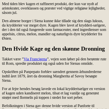
Med tiden blev kagen et raffineret produkt, der kun var nydt af
aristokrater, overklassen og præster ved vigtige religiøse lejligheder,
såsom jul.
Den almene borger i Siena kunne ikke tillade sig den slags luksus,
da krydderier var meget dyre. Kagen blev lavet af krydderi-sælgere,
der i den tid også fungerede som farmaceuter, med ingredienser som
appelsin, citrus, melon, mandler og naturligvis dyre krydderier fra
Østen.
Den Hvide Kage og den skønne Dronning
Takket være ”
Via Francigena
”, vejen som løber på den berømte rute
til Rom, spredte produktet sig også uden for Sienas område.
Opskriften på Panpepato forblev uændret gennem århundrederne
indtil året 1879, året da dronning Margherita af Savoy besøgte
Siena.
For at fejre hendes besøg lavede en lokal krydderisælger en version
af kagen uden kandiseret melon, tilsat et lag vanilje og generøst
strøjet med flormelis på toppen i stedet for sort peber.
Befolkningen i Siena gav denne hvide version af Panforte til