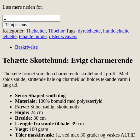
Læs mere neden for.
Tehætte
hund
Tilføj til kurv
antal
Kategorier:
Thehætter
,
Tilbehør
Tags:
dyretehætte
,
hundetehætte
,
tehætte
,
tehætte hunde
,
ulster weavers
Beskrivelse
Tehætte Skottehund: Evigt charmerende
Thehætte formet som den charmerende skottehund i profil. Med
spids snude, strittende hale og charmeklud holdes tekande varm i
lang tid.
Serie: Shaped scotti dog
Materiale:
100% bomuld med polyesterfyld
Farve:
Stibet rødligt skottemotiv
Højde:
24 cm
Bredde:
30 cm
Længde fra snude til hale
: 39 cm
Vægt:
100 gram
Tåler maskinvask:
Ja, ved max 30 grader og vaskes ALTID