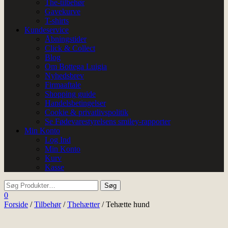
The-tilbehør
Gavekurve
T-shirts
Kundeservice
Åbningstider
Click & Collect
Blog
Om Bottega Luigia
Nyhedsbrev
Firmaaftale
Shopping guide
Handelsbetingelser
Cookie & privatlivspolitik
Se Fødevarestyrelsens smiley-rapporter
Min Konto
Log Ind
Min Konto
Kurv
Kasse
0
Forside
/
Tilbehør
/
Thehætter
/ Tehætte hund