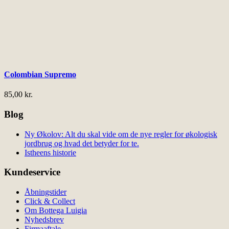
Colombian Supremo
85,00
kr.
Blog
Ny Økolov: Alt du skal vide om de nye regler for økologisk
jordbrug og hvad det betyder for te.
Istheens historie
Kundeservice
Åbningstider
Click & Collect
Om Bottega Luigia
Nyhedsbrev
Firmaaftale