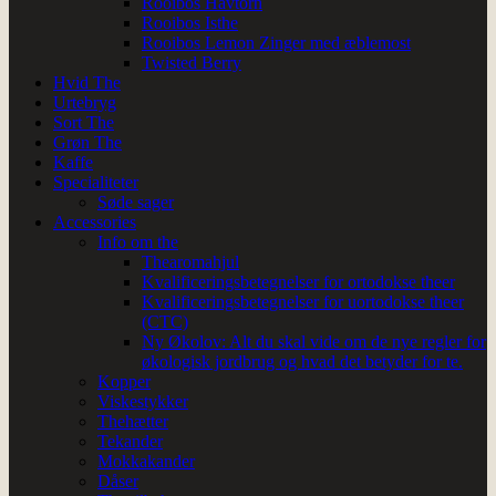
Rooibos Havtorn
Rooibos Isthe
Rooibos Lemon Zinger med æblemost
Twisted Berry
Hvid The
Urtebryg
Sort The
Grøn The
Kaffe
Specialiteter
Søde sager
Accessories
Info om the
Thearomahjul
Kvalificeringsbetegnelser for ortodokse theer
Kvalificeringsbetegnelser for uortodokse theer
(CTC)
Ny Økolov: Alt du skal vide om de nye regler for
økologisk jordbrug og hvad det betyder for te.
Kopper
Viskestykker
Thehætter
Tekander
Mokkakander
Dåser