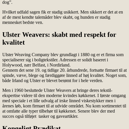
dog”.
Hvilket udfald sagen fik er stadig usikkert. Men sikkert er det at en
af de mest kendte talemåder blev skabt, og hunden er stadig
mennesket bedste ven.
Ulster Weavers: skabt med respekt for
kvalitet
Ulster Weaving Company blev grundlagt i 1880 og er et firma som
specialiserer sig i boligtekstiler. Adressen er solidt baseret i
Holywood, nær Belfast, i Nordirland.
Gennem det sene 19. og tidlige 20. århundrede, fortsatte firmaet til at
spinde, væve, blege og færdiggøre linned af høj kvalitet. Noget som,
både Irland og Ulster er blevet berømt for i hele verden.
Men i 1960 besluttede Ulster Weavers at bringe deres tekstil-
ekspertise videre til den moderne kvindes køkkenet. I første omgang
med speciale i et lille udvalg af irske linned viskestykker men i
årenes løb, kom firmaet til at udvide området. Nu kom sortimentet til
at omfatte alle typer tilbehør til køkkenet. Senere blev der med
succes også tilføjet tasker og gaveartikler.
Kongeligt Prædikat