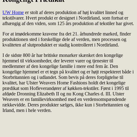
UW Home
er stolt af deres produktion af høj kvalitet linned og
tekstilvarer. Hvert produkt er designet i Nordirland, som fortsat er
afhængig af den viden, som 125 års produktion af ​​tekstiler har givet.
For at imødekomme kravene fra det 21. århundrede marked, finder
produktionen sted i forskellige dele af verden, men processen og
kvaliteten af slutproduktet er stadig kontrolleret i Nordirland.
I de sidste 800 år har britiske monarker skænket den kongelige
hjemmel til virksomheder, der leverer varer og tjenester til
medlemmer af den kongelige familie i mere end fem år. Den
kongelige hjemmel er et tegn på kvalitet og er højt respekteret både i
Storbritannien og i udlandet. Som bevis på deres forpligtelse til
kvalitet, har Ulster Weavers Home Fashions holdt det kongelige
prædikat som Hofleverandører af køkken-tekstiler. Først i 1995 til
afdøde Dronning Elizabeth II og nu Kong Charles d. III. Ulster
Weavers er en familievirksomhed med en verdensomspændende
rækkevidde. Deres produkter sælges, ikke kun i Storbritannien og
Irland, men i hele verden.