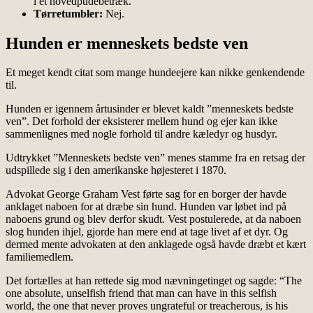
i et hovedpudebetræk.
Tørretumbler:
Nej.
Hunden er menneskets bedste ven
Et meget kendt citat som mange hundeejere kan nikke genkendende
til.
Hunden er igennem årtusinder er blevet kaldt ”menneskets bedste
ven”. Det forhold der eksisterer mellem hund og ejer kan ikke
sammenlignes med nogle forhold til andre kæledyr og husdyr.
Udtrykket ”Menneskets bedste ven” menes stamme fra en retsag der
udspillede sig i den amerikanske højesteret i 1870.
Advokat George Graham Vest førte sag for en borger der havde
anklaget naboen for at dræbe sin hund. Hunden var løbet ind på
naboens grund og blev derfor skudt. Vest postulerede, at da naboen
slog hunden ihjel, gjorde han mere end at tage livet af et dyr. Og
dermed mente advokaten at den anklagede også havde dræbt et kært
familiemedlem.
Det fortælles at han rettede sig mod nævningetinget og sagde: “The
one absolute, unselfish friend that man can have in this selfish
world, the one that never proves ungrateful or treacherous, is his