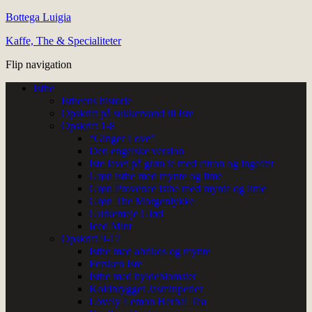
Bottega Luigia
Kaffe, The & Specialiteter
Flip navigation
Isthe
Istheens historie
Opskrift på sukkervand til Iste
Opskrift 1-8
“Ginger Love”
Den engelske version
Iste lavet på grøn te med citron og ingefær
Grøn isthe med mynte og lime
Grøn Provence isthe med mynte og lime
Grøn The Morgenlykke
Gurkemeje Glød
Iced Mint
Opskrift 9-17
Isthe med abrikos og mynte
Fersken Iste
Isthe med hyldeblomster
Koldbrygget Jasminperler
Lovely Lemon Herbal Tea