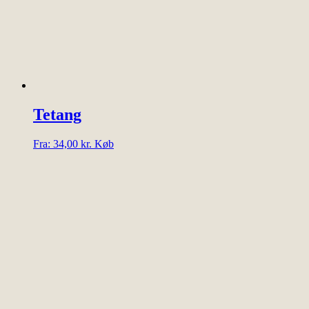
Tetang
Dette
Fra:
34,00
kr.
Køb
vare
har
flere
varianter.
Mulighederne
kan
vælges
på
varesiden