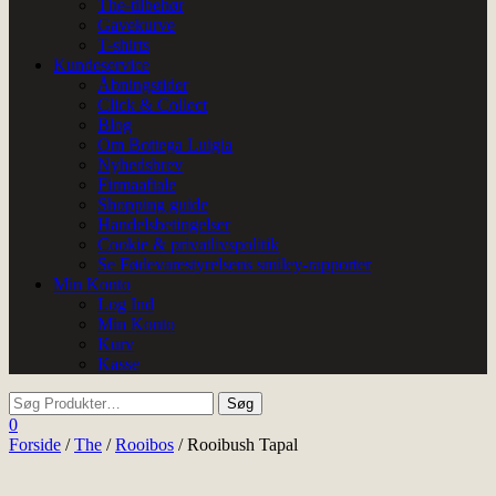
The-tilbehør
Gavekurve
T-shirts
Kundeservice
Åbningstider
Click & Collect
Blog
Om Bottega Luigia
Nyhedsbrev
Firmaaftale
Shopping guide
Handelsbetingelser
Cookie & privatlivspolitik
Se Fødevarestyrelsens smiley-rapporter
Min Konto
Log Ind
Min Konto
Kurv
Kasse
0
Forside
/
The
/
Rooibos
/ Rooibush Tapal