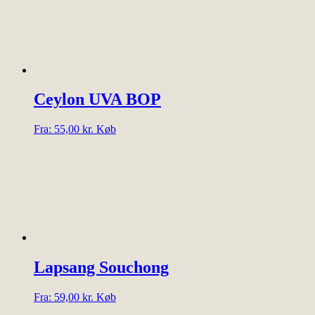
varianter.
Mulighederne
kan
vælges
på
varesiden
Ceylon UVA BOP
Dette
Fra:
55,00
kr.
Køb
vare
har
flere
varianter.
Mulighederne
kan
vælges
på
varesiden
Lapsang Souchong
Dette
Fra:
59,00
kr.
Køb
vare