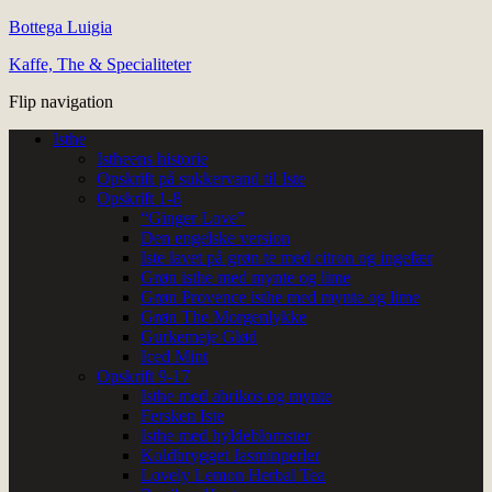
Bottega Luigia
Kaffe, The & Specialiteter
Flip navigation
Isthe
Istheens historie
Opskrift på sukkervand til Iste
Opskrift 1-8
“Ginger Love”
Den engelske version
Iste lavet på grøn te med citron og ingefær
Grøn isthe med mynte og lime
Grøn Provence isthe med mynte og lime
Grøn The Morgenlykke
Gurkemeje Glød
Iced Mint
Opskrift 9-17
Isthe med abrikos og mynte
Fersken Iste
Isthe med hyldeblomster
Koldbrygget Jasminperler
Lovely Lemon Herbal Tea