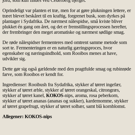
jord, som kun findes ved Cederberg bjerget.
Oprindeligt var planten et træ, men for at gøre plukningen lettere, er
træet blevet beskåret til en kraftig, forgrenet busk, som dyrkes på
plantager i Sydafrika. De nærmest nålespidse, små kviste bliver
plukket én gang om året, og det er fremstillingsprocessen herefter,
der frembringer den meget aromatiske og nærmest sødlige smag.
De røde nålespidser fermenteres med omtrent samme metode som
sort te. Fermenteringen er en naturlig gæringsproces, hvor
egenskaber og næringsindhold, som Rooibos menes at have,
udvikler sig.
Dette gør sig også gældende med den pragtfulde smag og rubinrøde
farve, som Rooibos er kendt for.
Ingredienser: Rooibush fra Sydafrika, stykker af tørret ingefær,
stykker af tørret æble, stykker af tørret orangeskal, citrongræs,
stykker af tørret kanel,
KOKOS
-nips, aroma, rosa peberkorn,
stykker af tørret ananas (ananas og sukker), kardemomme, stykker
af tørret grapefrugt, stykker af tørret solbær, samt blå kornblomst.
Allegener: KOKOS-nips