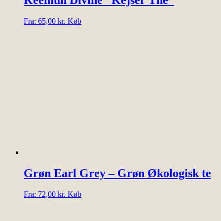
Dette
Fra:
65,00
kr.
Køb
vare
har
flere
varianter.
Mulighederne
kan
vælges
på
varesiden
Grøn Earl Grey – Grøn Økologisk te
Dette
Fra:
72,00
kr.
Køb
vare
har
flere