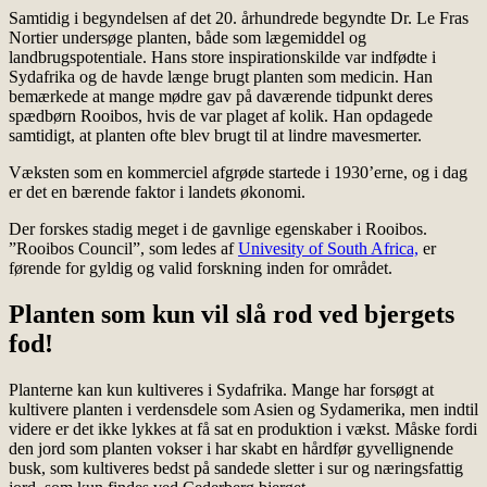
Samtidig i begyndelsen af ​​det 20. århundrede begyndte Dr. Le Fras
Nortier undersøge planten, både som lægemiddel og
landbrugspotentiale. Hans store inspirationskilde var indfødte i
Sydafrika og de havde længe brugt planten som medicin. Han
bemærkede at mange mødre gav på daværende tidpunkt deres
spædbørn Rooibos, hvis de var plaget af kolik. Han opdagede
samtidigt, at planten ofte blev brugt til at lindre mavesmerter.
Væksten som en kommerciel afgrøde startede i 1930’erne, og i dag
er det en bærende faktor i landets økonomi.
Der forskes stadig meget i de gavnlige egenskaber i Rooibos.
”Rooibos Council”, som ledes af
Univesity of South Africa,
er
førende for gyldig og valid forskning inden for området.
Planten som kun vil slå rod ved bjergets
fod!
Planterne kan kun kultiveres i Sydafrika. Mange har forsøgt at
kultivere planten i verdensdele som Asien og Sydamerika, men indtil
videre er det ikke lykkes at få sat en produktion i vækst. Måske fordi
den jord som planten vokser i har skabt en hårdfør gyvellignende
busk, som kultiveres bedst på sandede sletter i sur og næringsfattig