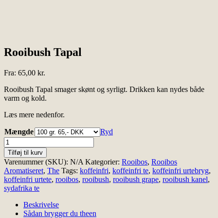
Rooibush Tapal
Fra:
65,00
kr.
Rooibush Tapal smager skønt og syrligt. Drikken kan nydes både
varm og kold.
Læs mere nedenfor.
Mængde
Ryd
Rooibush
Tapal
Tilføj til kurv
antal
Varenummer (SKU):
N/A
Kategorier:
Rooibos
,
Rooibos
Aromatiseret
,
The
Tags:
koffeinfri
,
koffeinfri te
,
koffeinfri urtebryg
,
koffeinfri urtete
,
rooibos
,
rooibush
,
rooibush grape
,
rooibush kanel
,
sydafrika te
Beskrivelse
Sådan brygger du theen