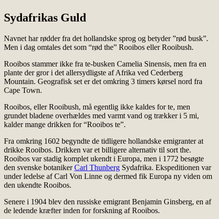
Sydafrikas Guld
Navnet har rødder fra det hollandske sprog og betyder ”rød busk”.
Men i dag omtales det som “rød the” Rooibos eller Rooibush.
Rooibos stammer ikke fra te-busken Camelia Sinensis, men fra en
plante der gror i det allersydligste af Afrika ved Cederberg
Mountain. Geografisk set er det omkring 3 timers kørsel nord fra
Cape Town.
Rooibos, eller Rooibush, må egentlig ikke kaldes for te, men
grundet bladene overhældes med varmt vand og trækker i 5 mi,
kalder mange drikken for “Rooibos te”.
Fra omkring 1602 begyndte de tidligere hollandske emigranter at
drikke Rooibos. Drikken var et billigere alternativ til sort the.
Rooibos var stadig komplet ukendt i Europa, men i 1772 besøgte
den svenske botaniker
Carl Thunberg
Sydafrika. Ekspeditionen var
under ledelse af Carl Von Linne og dermed fik Europa ny viden om
den ukendte Rooibos.
Senere i 1904 blev den russiske emigrant Benjamin Ginsberg, en af
de ledende kræfter inden for forskning af Rooibos.