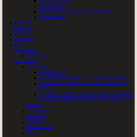
Rooibos Havtorn
Rooibos Isthe
Rooibos Lemon Zinger med æblemost
Twisted Berry
Hvid The
Urtebryg
Sort The
Grøn The
Kaffe
Specialiteter
Søde sager
Accessories
Info om the
Thearomahjul
Kvalificeringsbetegnelser for ortodokse theer
Kvalificeringsbetegnelser for uortodokse theer
(CTC)
Ny Økolov: Alt du skal vide om de nye regler for
økologisk jordbrug og hvad det betyder for te.
Kopper
Viskestykker
Thehætter
Tekander
Mokkakander
Dåser