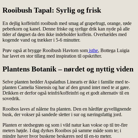
Rooibush Tapal: Syrlig og frisk
En dejlig koffeinfri rooibush med smag af grapefrugt, orange, røde
peberkorn og kanel. Denne friske og syrlige drik kan nyde på alle
tider af døgnet da den ikke indeholder koffein. Overhældes med
kogende vand og trækker i 5-6 minutter.
Prøv også at brygge Rooibush Havtorn som
isthe
, Bottega Luigia
har lavet en stor tillæg med inspiration til opskrifter.
Plantens Botanik – nørdet og nyttig viden
Selve planten hedder Aspalathus Linearis
er ikke i familie med te-
planten Camelia Sinensis og har af den grund intet med te at gøre.
Drikken er derfor også teinfri/koffeinfri og et godt alternativ til en
sovedrik.
Rooibos laves af nålene fra planten.
Den en hårdfør gyvellignende
busk, der vokser på sandede sletter i sur og næringsfattig jord.
Planten er stedsegrøn og som i vild natur kan vokse op til tre-fire
meters højde. I dag dyrkes Rooibos på samme måde som te; i
mindre haver hvor buskene beskæres ned til en-to meter.