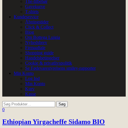
The-tilbehør
Gavekurve
T-shirts
Kundeservice
Åbningstider
Click & Collect
Blog
Om Bottega Luigia
Nyhedsbrev
Firmaaftale
Shopping guide
Handelsbetingelser
Cookie & privatlivspolitik
Se Fødevarestyrelsens smiley-rapporter
Min Konto
Log Ind
Min Konto
Kurv
Kasse
0
Ethiopian Yirgacheffe Sidamo BIO