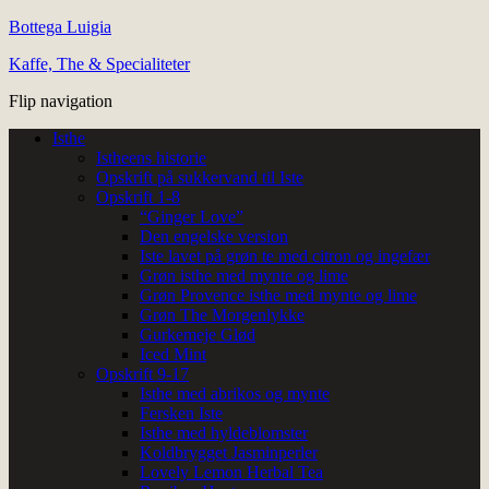
Bottega Luigia
Kaffe, The & Specialiteter
Flip navigation
Isthe
Istheens historie
Opskrift på sukkervand til Iste
Opskrift 1-8
“Ginger Love”
Den engelske version
Iste lavet på grøn te med citron og ingefær
Grøn isthe med mynte og lime
Grøn Provence isthe med mynte og lime
Grøn The Morgenlykke
Gurkemeje Glød
Iced Mint
Opskrift 9-17
Isthe med abrikos og mynte
Fersken Iste
Isthe med hyldeblomster
Koldbrygget Jasminperler
Lovely Lemon Herbal Tea