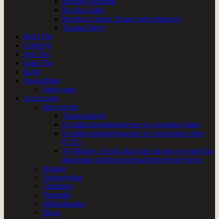
Rooibos Havtorn
Rooibos Isthe
Rooibos Lemon Zinger med æblemost
Twisted Berry
Hvid The
Urtebryg
Sort The
Grøn The
Kaffe
Specialiteter
Søde sager
Accessories
Info om the
Thearomahjul
Kvalificeringsbetegnelser for ortodokse theer
Kvalificeringsbetegnelser for uortodokse theer
(CTC)
Ny Økolov: Alt du skal vide om de nye regler for
økologisk jordbrug og hvad det betyder for te.
Kopper
Viskestykker
Thehætter
Tekander
Mokkakander
Dåser