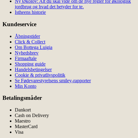
Ny Økolov: Alt du skal vide om de nye regler for økologisk
jordbrug og hvad det betyder for te.
Istheens historie
Kundeservice
Åbningstider
Click & Collect
Om Bottega Luigia
Nyhedsbrev
Firmaaftale
Shopping guide
Handelsbetingelser
Cookie & privatlivspolitik
Se Fødevarestyrelsens smiley-rapporter
Min Konto
Betalingsmåder
Dankort
Cash on Delivery
Maestro
MasterCard
Visa