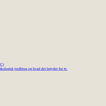
TC)
kologisk jordbrug og hvad det betyder for te.