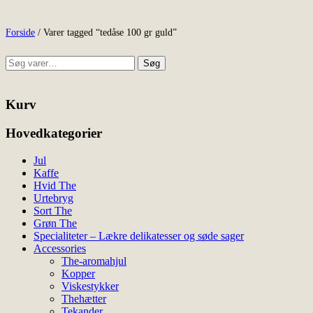
Forside
/ Varer tagged “tedåse 100 gr guld”
Søg
Søg
efter:
Kurv
Hovedkategorier
Jul
Kaffe
Hvid The
Urtebryg
Sort The
Grøn The
Specialiteter – Lækre delikatesser og søde sager
Accessories
The-aromahjul
Kopper
Viskestykker
Thehætter
Tekander