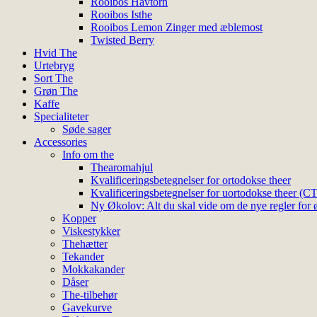
Rooibos Havtorn
Rooibos Isthe
Rooibos Lemon Zinger med æblemost
Twisted Berry
Hvid The
Urtebryg
Sort The
Grøn The
Kaffe
Specialiteter
Søde sager
Accessories
Info om the
Thearomahjul
Kvalificeringsbetegnelser for ortodokse theer
Kvalificeringsbetegnelser for uortodokse theer (C
Ny Økolov: Alt du skal vide om de nye regler for ø
Kopper
Viskestykker
Thehætter
Tekander
Mokkakander
Dåser
The-tilbehør
Gavekurve