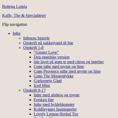
Bottega Luigia
Kaffe, The & Specialiteter
Flip navigation
Isthe
Istheens historie
Opskrift på sukkervand til Iste
Opskrift 1-8
“Ginger Love”
Den engelske version
Iste lavet på grøn te med citron og ingefær
Grøn isthe med mynte og lime
Grøn Provence isthe med mynte og lime
Grøn The Morgenlykke
Gurkemeje Glød
Iced Mint
Opskrift 9-17
Isthe med abrikos og mynte
Fersken Iste
Isthe med hyldeblomster
Koldbrygget Jasminperler
Lovely Lemon Herbal Tea