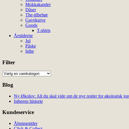
Mokkakander
Dåser
The-tilbehør
Gavekurve
Goods
T-shirts
Årstiderne
Jul
Påske
Isthe
Filter
Blog
Ny Økolov: Alt du skal vide om de nye regler for økologisk jor
Istheens historie
Kundeservice
Åbningstider
Click & Collect