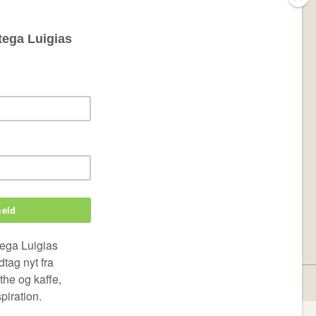
i antage, at du er indforstået med det. Læs mere her:
Cookie &