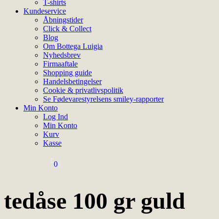
T-shirts
Kundeservice
Åbningstider
Click & Collect
Blog
Om Bottega Luigia
Nyhedsbrev
Firmaaftale
Shopping guide
Handelsbetingelser
Cookie & privatlivspolitik
Se Fødevarestyrelsens smiley-rapporter
Min Konto
Log Ind
Min Konto
Kurv
Kasse
0
tedåse 100 gr guld