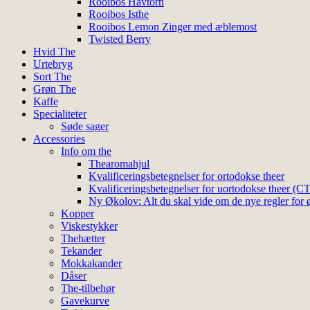
Rooibos Havtorn
Rooibos Isthe
Rooibos Lemon Zinger med æblemost
Twisted Berry
Hvid The
Urtebryg
Sort The
Grøn The
Kaffe
Specialiteter
Søde sager
Accessories
Info om the
Thearomahjul
Kvalificeringsbetegnelser for ortodokse theer
Kvalificeringsbetegnelser for uortodokse theer (C
Ny Økolov: Alt du skal vide om de nye regler for ø
Kopper
Viskestykker
Thehætter
Tekander
Mokkakander
Dåser
The-tilbehør
Gavekurve