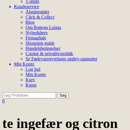
T-shirts
Kundeservice
Åbningstider
Click & Collect
Blog
Om Bottega Luigia
Nyhedsbrev
Firmaaftale
Shopping guide
Handelsbetingelser
Cookie & privatlivspolitik
Se Fødevarestyrelsens smiley-rapporter
Min Konto
Log Ind
Min Konto
Kurv
Kasse
0
te ingefær og citron