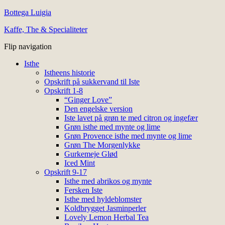
Bottega Luigia
Kaffe, The & Specialiteter
Flip navigation
Isthe
Istheens historie
Opskrift på sukkervand til Iste
Opskrift 1-8
“Ginger Love”
Den engelske version
Iste lavet på grøn te med citron og ingefær
Grøn isthe med mynte og lime
Grøn Provence isthe med mynte og lime
Grøn The Morgenlykke
Gurkemeje Glød
Iced Mint
Opskrift 9-17
Isthe med abrikos og mynte
Fersken Iste
Isthe med hyldeblomster
Koldbrygget Jasminperler
Lovely Lemon Herbal Tea