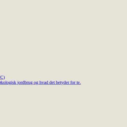
TC)
kologisk jordbrug og hvad det betyder for te.