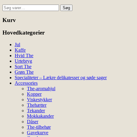
vare
Søg
har
Søg
efter:
flere
varianter.
Kurv
Mulighederne
kan
Hovedkategorier
vælges
på
Jul
varesiden
Kaffe
Hvid The
Urtebryg
Sort The
Grøn The
Specialiteter – Lækre delikatesser og søde sager
Accessories
The-aromahjul
Kopper
Viskestykker
Thehætter
Tekander
Mokkakander
Dåser
The-tilbehør
Gavekurve