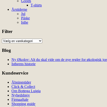
Goods
T-shirts
Årstiderne
Jul
Påske
Isthe
Filter
Blog
Ny Økolov: Alt du skal vide om de nye regler for økologisk jor
Istheens historie
Kundeservice
Åbningstider
Click & Collect
Om Bottega Luigia
Nyhedsbrev
Firmaaftale
Shopping guide