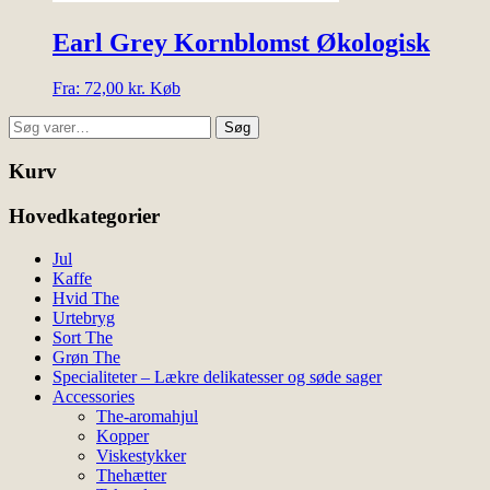
Earl Grey Kornblomst Økologisk
Dette
Fra:
72,00
kr.
Køb
vare
Søg
har
Søg
efter:
flere
varianter.
Kurv
Mulighederne
kan
Hovedkategorier
vælges
på
Jul
varesiden
Kaffe
Hvid The
Urtebryg
Sort The
Grøn The
Specialiteter – Lækre delikatesser og søde sager
Accessories
The-aromahjul
Kopper
Viskestykker
Thehætter