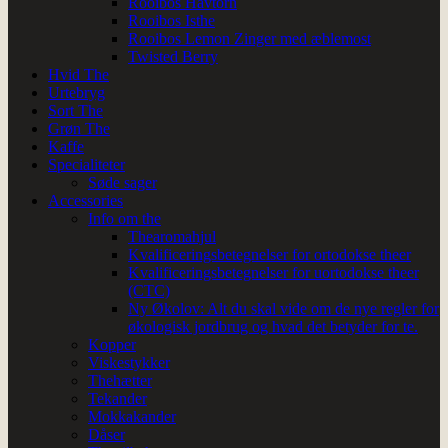
Rooibos Havtorn
Rooibos Isthe
Rooibos Lemon Zinger med æblemost
Twisted Berry
Hvid The
Urtebryg
Sort The
Grøn The
Kaffe
Specialiteter
Søde sager
Accessories
Info om the
Thearomahjul
Kvalificeringsbetegnelser for ortodokse theer
Kvalificeringsbetegnelser for uortodokse theer
(CTC)
Ny Økolov: Alt du skal vide om de nye regler for
økologisk jordbrug og hvad det betyder for te.
Kopper
Viskestykker
Thehætter
Tekander
Mokkakander
Dåser