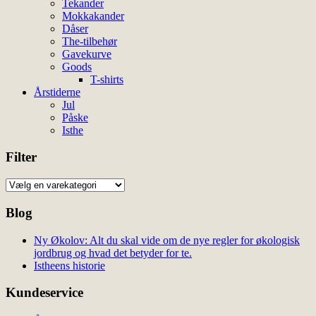
Tekander
Mokkakander
Dåser
The-tilbehør
Gavekurve
Goods
T-shirts
Årstiderne
Jul
Påske
Isthe
Filter
Blog
Ny Økolov: Alt du skal vide om de nye regler for økologisk
jordbrug og hvad det betyder for te.
Istheens historie
Kundeservice