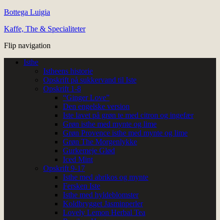
Bottega Luigia
Kaffe, The & Specialiteter
Flip navigation
Isthe
Istheens historie
Opskrift på sukkervand til Iste
Opskrift 1-8
“Ginger Love”
Den engelske version
Iste lavet på grøn te med citron og ingefær
Grøn isthe med mynte og lime
Grøn Provence isthe med mynte og lime
Grøn The Morgenlykke
Gurkemeje Glød
Iced Mint
Opskrift 9-17
Isthe med abrikos og mynte
Fersken Iste
Isthe med hyldeblomster
Koldbrygget Jasminperler
Lovely Lemon Herbal Tea