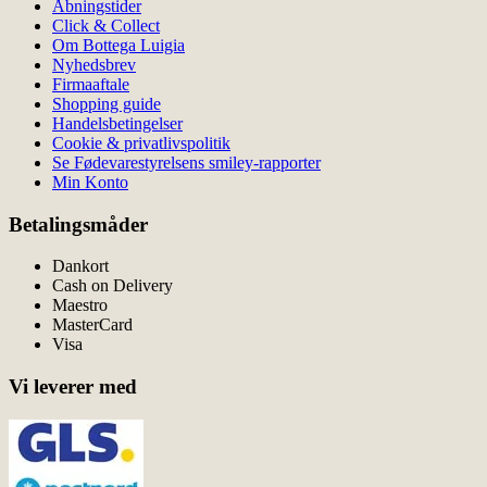
Åbningstider
Click & Collect
Om Bottega Luigia
Nyhedsbrev
Firmaaftale
Shopping guide
Handelsbetingelser
Cookie & privatlivspolitik
Se Fødevarestyrelsens smiley-rapporter
Min Konto
Betalingsmåder
Dankort
Cash on Delivery
Maestro
MasterCard
Visa
Vi leverer med