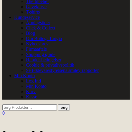
The-tilbehør
Gavekurve
T-shirts
Kundeservice
Åbningstider
Click & Collect
Blog
Om Bottega Luigia
Nyhedsbrev
Firmaaftale
Shopping guide
Handelsbetingelser
Cookie & privatlivspolitik
Se Fødevarestyrelsens smiley-rapporter
Min Konto
Log Ind
Min Konto
Kurv
Kasse
0