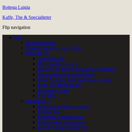
Bottega Luigia
Kaffe, The & Specialiteter
Flip navigation
Isthe
Istheens historie
Opskrift på sukkervand til Iste
Opskrift 1-8
“Ginger Love”
Den engelske version
Iste lavet på grøn te med citron og ingefær
Grøn isthe med mynte og lime
Grøn Provence isthe med mynte og lime
Grøn The Morgenlykke
Gurkemeje Glød
Iced Mint
Opskrift 9-17
Isthe med abrikos og mynte
Fersken Iste
Isthe med hyldeblomster
Koldbrygget Jasminperler
Lovely Lemon Herbal Tea