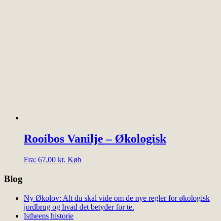
har
flere
varianter.
Mulighederne
kan
vælges
på
varesiden
Rooibos Vanilje – Økologisk
Dette
Fra:
67,00
kr.
Køb
vare
har
Blog
flere
varianter.
Ny Økolov: Alt du skal vide om de nye regler for økologisk
Mulighederne
jordbrug og hvad det betyder for te.
kan
Istheens historie