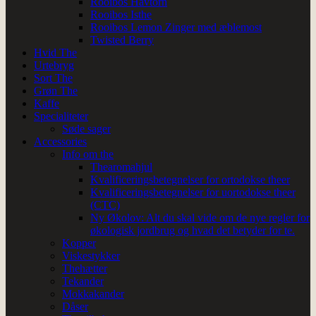
Rooibos Havtorn
Rooibos Isthe
Rooibos Lemon Zinger med æblemost
Twisted Berry
Hvid The
Urtebryg
Sort The
Grøn The
Kaffe
Specialiteter
Søde sager
Accessories
Info om the
Thearomahjul
Kvalificeringsbetegnelser for ortodokse theer
Kvalificeringsbetegnelser for uortodokse theer
(CTC)
Ny Økolov: Alt du skal vide om de nye regler for
økologisk jordbrug og hvad det betyder for te.
Kopper
Viskestykker
Thehætter
Tekander
Mokkakander
Dåser