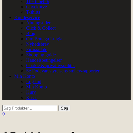
The-tilbehør
Gavekurve
T-shirts
Kundeservice
Åbningstider
Click & Collect
Blog
Om Bottega Luigia
Nyhedsbrev
Firmaaftale
Shopping guide
Handelsbetingelser
Cookie & privatlivspolitik
Se Fødevarestyrelsens smiley-rapporter
Min Konto
Log Ind
Min Konto
Kurv
Kasse
0