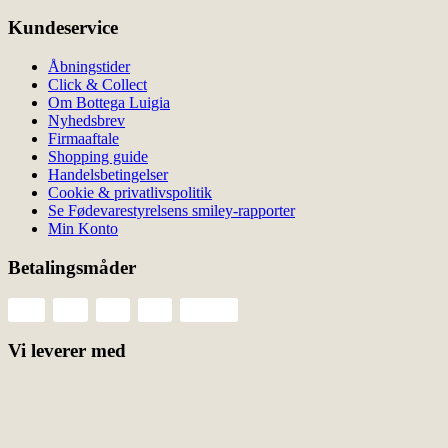
vælges
på
Kundeservice
varesiden
Åbningstider
Click & Collect
Om Bottega Luigia
Nyhedsbrev
Firmaaftale
Shopping guide
Handelsbetingelser
Cookie & privatlivspolitik
Se Fødevarestyrelsens smiley-rapporter
Min Konto
Betalingsmåder
Vi leverer med