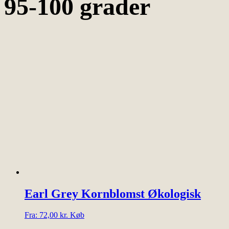
95-100 grader
Earl Grey Kornblomst Økologisk
Dette
Fra:
72,00
kr.
Køb
vare