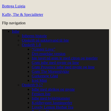
Bottega Luigia
Kaffe, The & Specialiteter
Flip navigation
Isthe
Istheens historie
Opskrift på sukkervand til Iste
Opskrift 1-8
“Ginger Love”
Den engelske version
Iste lavet på grøn te med citron og ingefær
Grøn isthe med mynte og lime
Grøn Provence isthe med mynte og lime
Grøn The Morgenlykke
Gurkemeje Glød
Iced Mint
Opskrift 9-17
Isthe med abrikos og mynte
Fersken Iste
Isthe med hyldeblomster
Koldbrygget Jasminperler
Lovely Lemon Herbal Tea