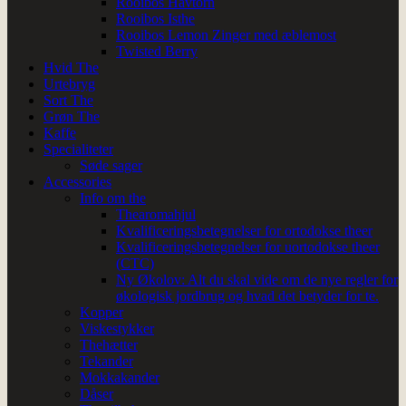
Rooibos Havtorn
Rooibos Isthe
Rooibos Lemon Zinger med æblemost
Twisted Berry
Hvid The
Urtebryg
Sort The
Grøn The
Kaffe
Specialiteter
Søde sager
Accessories
Info om the
Thearomahjul
Kvalificeringsbetegnelser for ortodokse theer
Kvalificeringsbetegnelser for uortodokse theer
(CTC)
Ny Økolov: Alt du skal vide om de nye regler for
økologisk jordbrug og hvad det betyder for te.
Kopper
Viskestykker
Thehætter
Tekander
Mokkakander
Dåser