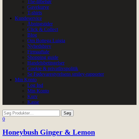
The-tilbehør
Gavekurve
T-shirts
Kundeservice
Åbningstider
Click & Collect
Blog
Om Bottega Luigia
Nyhedsbrev
Firmaaftale
Shopping guide
Handelsbetingelser
Cookie & privatlivspolitik
Se Fødevarestyrelsens smiley-rapporter
Min Konto
Log Ind
Min Konto
Kurv
Kasse
0
Honeybush Ginger & Lemon