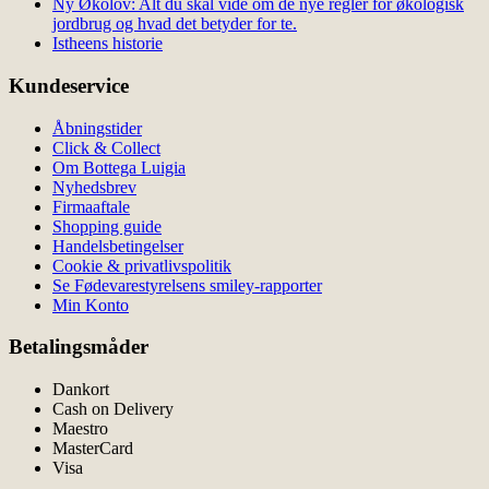
Ny Økolov: Alt du skal vide om de nye regler for økologisk
jordbrug og hvad det betyder for te.
Istheens historie
Kundeservice
Åbningstider
Click & Collect
Om Bottega Luigia
Nyhedsbrev
Firmaaftale
Shopping guide
Handelsbetingelser
Cookie & privatlivspolitik
Se Fødevarestyrelsens smiley-rapporter
Min Konto
Betalingsmåder
Dankort
Cash on Delivery
Maestro
MasterCard
Visa