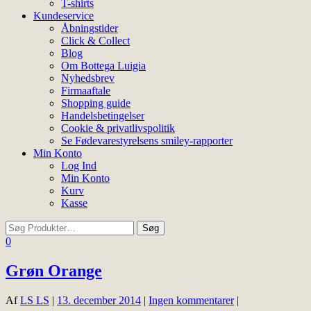
T-shirts
Kundeservice
Åbningstider
Click & Collect
Blog
Om Bottega Luigia
Nyhedsbrev
Firmaaftale
Shopping guide
Handelsbetingelser
Cookie & privatlivspolitik
Se Fødevarestyrelsens smiley-rapporter
Min Konto
Log Ind
Min Konto
Kurv
Kasse
0
Grøn Orange
Af
LS LS
|
13. december 2014
|
Ingen kommentarer
|