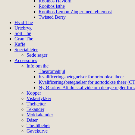
Rooibos Havtorn
Rooibos Isthe
Rooibos Lemon Zinger med æblemost
Twisted Berry
Hvid The
Urtebryg
Sort The
Grøn The
Kaffe
Specialiteter
Søde sager
Accessories
Info om the
Thearomahjul
Kvalificeringsbetegnelser for ortodokse theer
Kvalificeringsbetegnelser for uortodokse theer (C
Ny Økolov: Alt du skal vide om de nye regler for ø
Kopper
Viskestykker
Thehætter
Tekander
Mokkakander
Dåser
The-tilbehør
Gavekurve