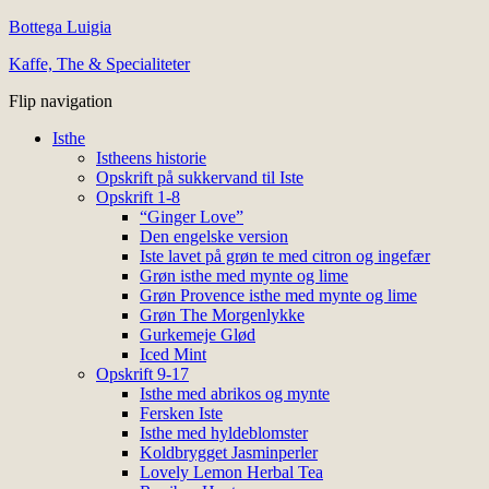
Bottega Luigia
Kaffe, The & Specialiteter
Flip navigation
Isthe
Istheens historie
Opskrift på sukkervand til Iste
Opskrift 1-8
“Ginger Love”
Den engelske version
Iste lavet på grøn te med citron og ingefær
Grøn isthe med mynte og lime
Grøn Provence isthe med mynte og lime
Grøn The Morgenlykke
Gurkemeje Glød
Iced Mint
Opskrift 9-17
Isthe med abrikos og mynte
Fersken Iste
Isthe med hyldeblomster
Koldbrygget Jasminperler
Lovely Lemon Herbal Tea