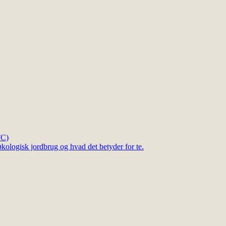
TC)
kologisk jordbrug og hvad det betyder for te.