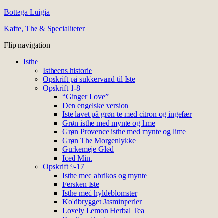
Bottega Luigia
Kaffe, The & Specialiteter
Flip navigation
Isthe
Istheens historie
Opskrift på sukkervand til Iste
Opskrift 1-8
“Ginger Love”
Den engelske version
Iste lavet på grøn te med citron og ingefær
Grøn isthe med mynte og lime
Grøn Provence isthe med mynte og lime
Grøn The Morgenlykke
Gurkemeje Glød
Iced Mint
Opskrift 9-17
Isthe med abrikos og mynte
Fersken Iste
Isthe med hyldeblomster
Koldbrygget Jasminperler
Lovely Lemon Herbal Tea