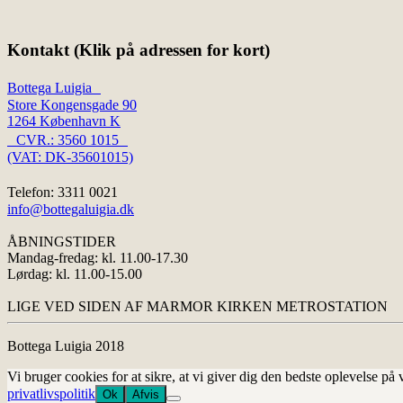
Kontakt (Klik på adressen for kort)
Bottega Luigia
Store Kongensgade 90
1264 København K
CVR.: 3560 1015
(VAT: DK-35601015)
Telefon: 3311 0021
info@bottegaluigia.dk
ÅBNINGSTIDER
Mandag-fredag: kl. 11.00-17.30
Lørdag: kl. 11.00-15.00
LIGE VED SIDEN AF MARMOR KIRKEN METROSTATION
Bottega Luigia 2018
Vi bruger cookies for at sikre, at vi giver dig den bedste oplevelse p
privatlivspolitik
Ok
Afvis