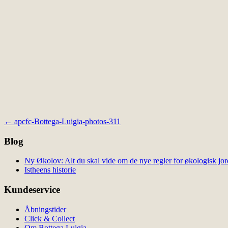
Indlægsnavigation
←
apcfc-Bottega-Luigia-photos-311
Blog
Ny Økolov: Alt du skal vide om de nye regler for økologisk jor
Istheens historie
Kundeservice
Åbningstider
Click & Collect
Om Bottega Luigia