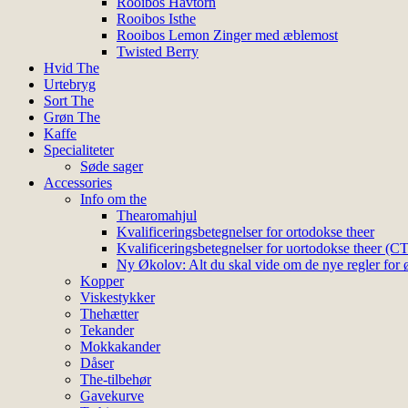
Rooibos Havtorn
Rooibos Isthe
Rooibos Lemon Zinger med æblemost
Twisted Berry
Hvid The
Urtebryg
Sort The
Grøn The
Kaffe
Specialiteter
Søde sager
Accessories
Info om the
Thearomahjul
Kvalificeringsbetegnelser for ortodokse theer
Kvalificeringsbetegnelser for uortodokse theer (C
Ny Økolov: Alt du skal vide om de nye regler for ø
Kopper
Viskestykker
Thehætter
Tekander
Mokkakander
Dåser
The-tilbehør
Gavekurve