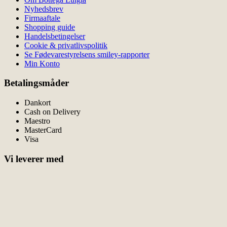
Nyhedsbrev
Firmaaftale
Shopping guide
Handelsbetingelser
Cookie & privatlivspolitik
Se Fødevarestyrelsens smiley-rapporter
Min Konto
Betalingsmåder
Dankort
Cash on Delivery
Maestro
MasterCard
Visa
Vi leverer med