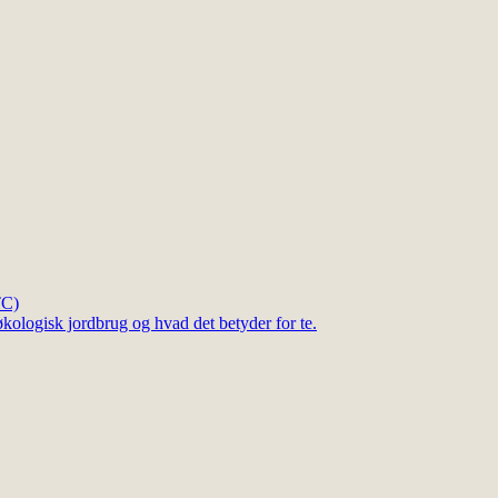
TC)
kologisk jordbrug og hvad det betyder for te.