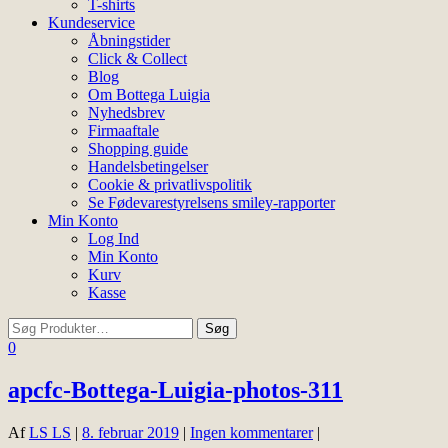
T-shirts
Kundeservice
Åbningstider
Click & Collect
Blog
Om Bottega Luigia
Nyhedsbrev
Firmaaftale
Shopping guide
Handelsbetingelser
Cookie & privatlivspolitik
Se Fødevarestyrelsens smiley-rapporter
Min Konto
Log Ind
Min Konto
Kurv
Kasse
0
apcfc-Bottega-Luigia-photos-311
Af
LS LS
|
8. februar 2019
|
Ingen kommentarer
|