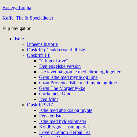
Bottega Luigia
Kaffe, The & Specialiteter
Flip navigation
Isthe
Istheens historie
Opskrift på sukkervand til Iste
Opskrift 1-8
“Ginger Love”
Den engelske version
Iste lavet på grøn te med citron og ingefær
Grøn isthe med mynte og lime
Grøn Provence isthe med mynte og lime
Grøn The Morgenlykke
Gurkemeje Glød
Iced Mint
Opskrift 9-17
Isthe med abrikos og mynte
Fersken Iste
Isthe med hyldeblomster
Koldbrygget Jasminperler
Lovely Lemon Herbal Tea