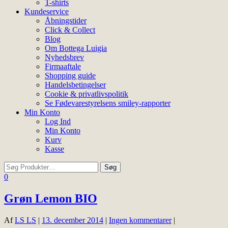
T-shirts
Kundeservice
Åbningstider
Click & Collect
Blog
Om Bottega Luigia
Nyhedsbrev
Firmaaftale
Shopping guide
Handelsbetingelser
Cookie & privatlivspolitik
Se Fødevarestyrelsens smiley-rapporter
Min Konto
Log Ind
Min Konto
Kurv
Kasse
0
Grøn Lemon BIO
Af
LS LS
|
13. december 2014
|
Ingen kommentarer
|