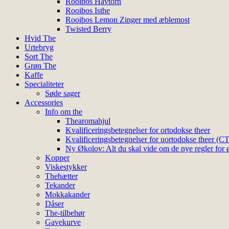
Rooibos Havtorn
Rooibos Isthe
Rooibos Lemon Zinger med æblemost
Twisted Berry
Hvid The
Urtebryg
Sort The
Grøn The
Kaffe
Specialiteter
Søde sager
Accessories
Info om the
Thearomahjul
Kvalificeringsbetegnelser for ortodokse theer
Kvalificeringsbetegnelser for uortodokse theer (C
Ny Økolov: Alt du skal vide om de nye regler for ø
Kopper
Viskestykker
Thehætter
Tekander
Mokkakander
Dåser
The-tilbehør
Gavekurve