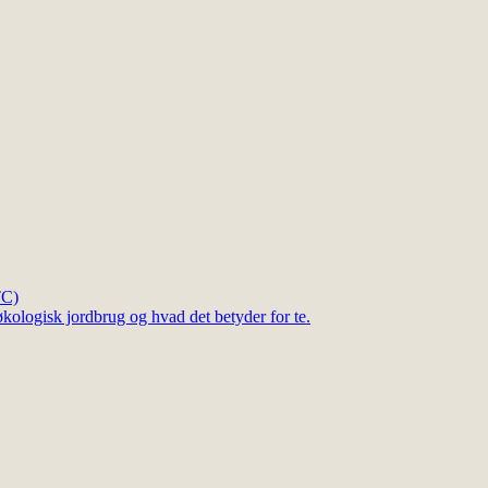
TC)
kologisk jordbrug og hvad det betyder for te.