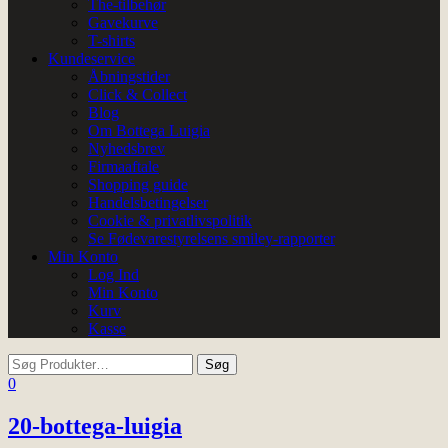
The-tilbehør
Gavekurve
T-shirts
Kundeservice
Åbningstider
Click & Collect
Blog
Om Bottega Luigia
Nyhedsbrev
Firmaaftale
Shopping guide
Handelsbetingelser
Cookie & privatlivspolitik
Se Fødevarestyrelsens smiley-rapporter
Min Konto
Log Ind
Min Konto
Kurv
Kasse
0
20-bottega-luigia