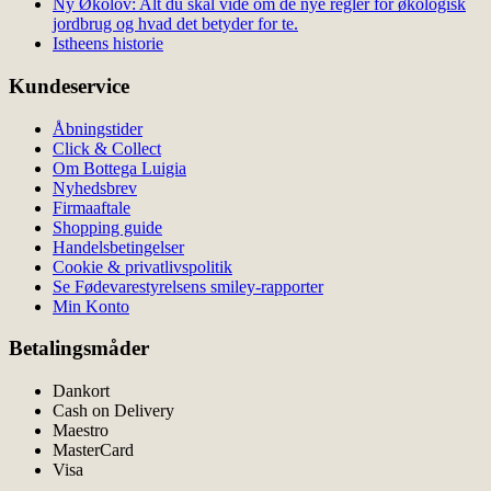
Ny Økolov: Alt du skal vide om de nye regler for økologisk
jordbrug og hvad det betyder for te.
Istheens historie
Kundeservice
Åbningstider
Click & Collect
Om Bottega Luigia
Nyhedsbrev
Firmaaftale
Shopping guide
Handelsbetingelser
Cookie & privatlivspolitik
Se Fødevarestyrelsens smiley-rapporter
Min Konto
Betalingsmåder
Dankort
Cash on Delivery
Maestro
MasterCard
Visa