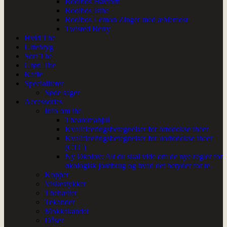
Rooibos Havtorn
Rooibos Isthe
Rooibos Lemon Zinger med æblemost
Twisted Berry
Hvid The
Urtebryg
Sort The
Grøn The
Kaffe
Specialiteter
Søde sager
Accessories
Info om the
Thearomahjul
Kvalificeringsbetegnelser for ortodokse theer
Kvalificeringsbetegnelser for uortodokse theer
(CTC)
Ny Økolov: Alt du skal vide om de nye regler for
økologisk jordbrug og hvad det betyder for te.
Kopper
Viskestykker
Thehætter
Tekander
Mokkakander
Dåser