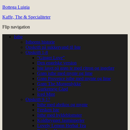
Bottega Luigia
Kaffe, The & Specialiteter
Flip navigation
Isthe
Istheens historie
Opskrift på sukkervand til Iste
Opskrift 1-8
“Ginger Love”
Den engelske version
Iste lavet på grøn te med citron og ingefær
Grøn isthe med mynte og lime
Grøn Provence isthe med mynte og lime
Grøn The Morgenlykke
Gurkemeje Glød
Iced Mint
Opskrift 9-17
Isthe med abrikos og mynte
Fersken Iste
Isthe med hyldeblomster
Koldbrygget Jasminperler
Lovely Lemon Herbal Tea