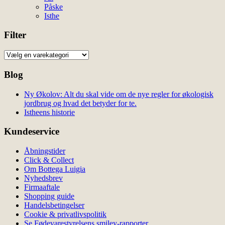
Påske
Isthe
Filter
Blog
Ny Økolov: Alt du skal vide om de nye regler for økologisk
jordbrug og hvad det betyder for te.
Istheens historie
Kundeservice
Åbningstider
Click & Collect
Om Bottega Luigia
Nyhedsbrev
Firmaaftale
Shopping guide
Handelsbetingelser
Cookie & privatlivspolitik
Se Fødevarestyrelsens smiley-rapporter