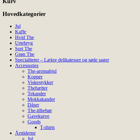
Kurv
Hovedkategorier
Jul
Kaffe
Hvid The
Urtebryg
Sort The
Grøn The
Specialiteter – Lækre delikatesser og søde sager
Accessories
The-aromahjul
Kopper
Viskestykker
Thehætter
Tekander
Mokkakander
Dåser
The-tilbehør
Gavekurve
Goods
T-shirts
Årstiderne
Jul