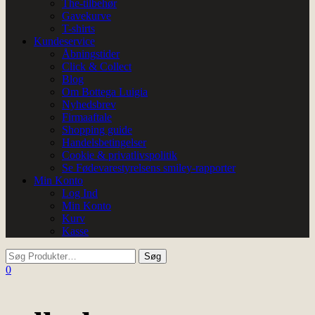
The-tilbehør
Gavekurve
T-shirts
Kundeservice
Åbningstider
Click & Collect
Blog
Om Bottega Luigia
Nyhedsbrev
Firmaaftale
Shopping guide
Handelsbetingelser
Cookie & privatlivspolitik
Se Fødevarestyrelsens smiley-rapporter
Min Konto
Log Ind
Min Konto
Kurv
Kasse
0