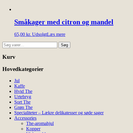
Småkager med citron og mandel
65,00
kr.
Udsolgt
Læs mere
Søg
Søg
efter:
Kurv
Hovedkategorier
Jul
Kaffe
Hvid The
Urtebryg
Sort The
Grøn The
Specialiteter – Lækre delikatesser og søde sager
Accessories
The-aromahjul
Kopper