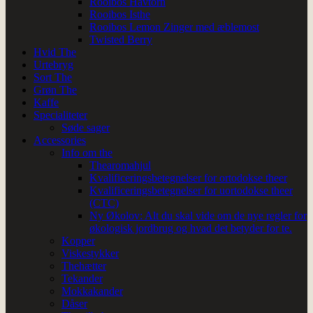
Rooibos Havtorn
Rooibos Isthe
Rooibos Lemon Zinger med æblemost
Twisted Berry
Hvid The
Urtebryg
Sort The
Grøn The
Kaffe
Specialiteter
Søde sager
Accessories
Info om the
Thearomahjul
Kvalificeringsbetegnelser for ortodokse theer
Kvalificeringsbetegnelser for uortodokse theer
(CTC)
Ny Økolov: Alt du skal vide om de nye regler for
økologisk jordbrug og hvad det betyder for te.
Kopper
Viskestykker
Thehætter
Tekander
Mokkakander
Dåser