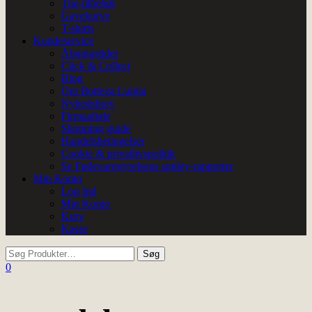
The-tilbehør
Gavekurve
T-shirts
Kundeservice
Åbningstider
Click & Collect
Blog
Om Bottega Luigia
Nyhedsbrev
Firmaaftale
Shopping guide
Handelsbetingelser
Cookie & privatlivspolitik
Se Fødevarestyrelsens smiley-rapporter
Min Konto
Log Ind
Min Konto
Kurv
Kasse
0