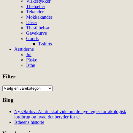
Viskestykker
Thehætter
Tekander
Mokkakander
Dåser
The-tilbehør
Gavekurve
Goods
T-shirts
Årstiderne
Jul
Påske
Isthe
Filter
Blog
Ny Økolov: Alt du skal vide om de nye regler for økologisk
jordbrug og hvad det betyder for te.
Istheens historie