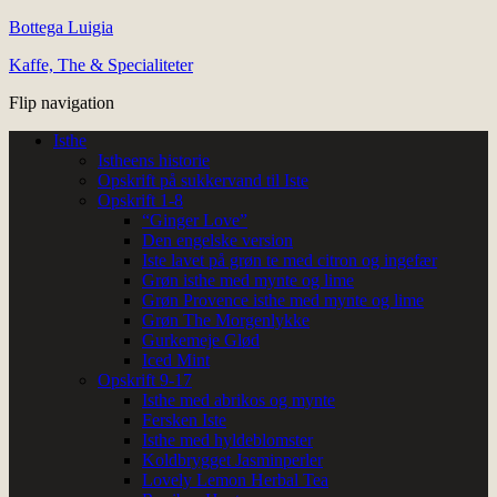
Bottega Luigia
Kaffe, The & Specialiteter
Flip navigation
Isthe
Istheens historie
Opskrift på sukkervand til Iste
Opskrift 1-8
“Ginger Love”
Den engelske version
Iste lavet på grøn te med citron og ingefær
Grøn isthe med mynte og lime
Grøn Provence isthe med mynte og lime
Grøn The Morgenlykke
Gurkemeje Glød
Iced Mint
Opskrift 9-17
Isthe med abrikos og mynte
Fersken Iste
Isthe med hyldeblomster
Koldbrygget Jasminperler
Lovely Lemon Herbal Tea