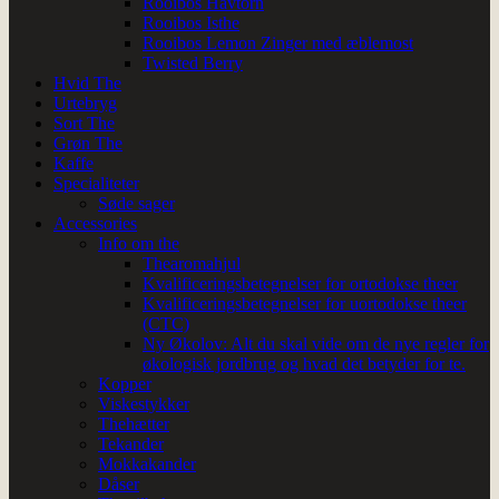
Rooibos Havtorn
Rooibos Isthe
Rooibos Lemon Zinger med æblemost
Twisted Berry
Hvid The
Urtebryg
Sort The
Grøn The
Kaffe
Specialiteter
Søde sager
Accessories
Info om the
Thearomahjul
Kvalificeringsbetegnelser for ortodokse theer
Kvalificeringsbetegnelser for uortodokse theer
(CTC)
Ny Økolov: Alt du skal vide om de nye regler for
økologisk jordbrug og hvad det betyder for te.
Kopper
Viskestykker
Thehætter
Tekander
Mokkakander
Dåser