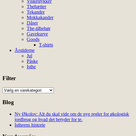
Viskestykker
Thehætter
Tekander
Mokkakander
Dåser
The-tilbehør
Gavekurve
Goods
T-shirts
Årstiderne
Jul
Påske
Isthe
Filter
Blog
Ny Økolov: Alt du skal vide om de nye regler for økologisk
jordbrug og hvad det betyder for te.
Istheens historie