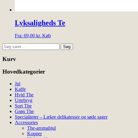
Lyksaligheds Te
Dette
Fra:
69,00
kr.
Køb
vare
Søg
har
Søg
efter:
flere
varianter.
Kurv
Mulighederne
kan
Hovedkategorier
vælges
på
Jul
varesiden
Kaffe
Hvid The
Urtebryg
Sort The
Grøn The
Specialiteter – Lækre delikatesser og søde sager
Accessories
The-aromahjul
Kopper