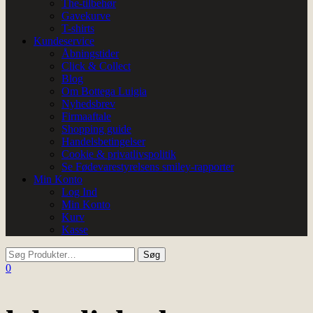
The-tilbehør
Gavekurve
T-shirts
Kundeservice
Åbningstider
Click & Collect
Blog
Om Bottega Luigia
Nyhedsbrev
Firmaaftale
Shopping guide
Handelsbetingelser
Cookie & privatlivspolitik
Se Fødevarestyrelsens smiley-rapporter
Min Konto
Log Ind
Min Konto
Kurv
Kasse
0