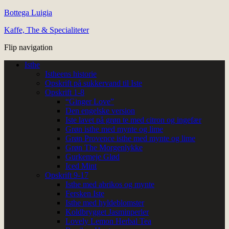
Bottega Luigia
Kaffe, The & Specialiteter
Flip navigation
Isthe
Istheens historie
Opskrift på sukkervand til Iste
Opskrift 1-8
“Ginger Love”
Den engelske version
Iste lavet på grøn te med citron og ingefær
Grøn isthe med mynte og lime
Grøn Provence isthe med mynte og lime
Grøn The Morgenlykke
Gurkemeje Glød
Iced Mint
Opskrift 9-17
Isthe med abrikos og mynte
Fersken Iste
Isthe med hyldeblomster
Koldbrygget Jasminperler
Lovely Lemon Herbal Tea