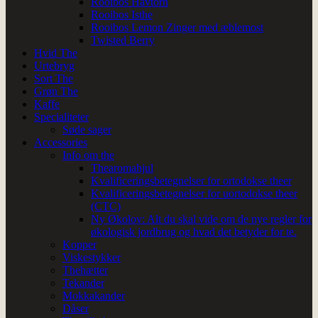
Rooibos Havtorn
Rooibos Isthe
Rooibos Lemon Zinger med æblemost
Twisted Berry
Hvid The
Urtebryg
Sort The
Grøn The
Kaffe
Specialiteter
Søde sager
Accessories
Info om the
Thearomahjul
Kvalificeringsbetegnelser for ortodokse theer
Kvalificeringsbetegnelser for uortodokse theer
(CTC)
Ny Økolov: Alt du skal vide om de nye regler for
økologisk jordbrug og hvad det betyder for te.
Kopper
Viskestykker
Thehætter
Tekander
Mokkakander
Dåser