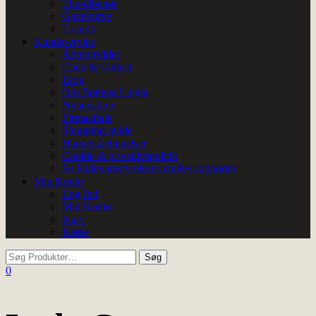
The-tilbehør
Gavekurve
T-shirts
Kundeservice
Åbningstider
Click & Collect
Blog
Om Bottega Luigia
Nyhedsbrev
Firmaaftale
Shopping guide
Handelsbetingelser
Cookie & privatlivspolitik
Se Fødevarestyrelsens smiley-rapporter
Min Konto
Log Ind
Min Konto
Kurv
Kasse
0