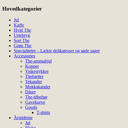
Mulighederne
kan
Hovedkategorier
vælges
på
Jul
varesiden
Kaffe
Hvid The
Urtebryg
Sort The
Grøn The
Specialiteter – Lækre delikatesser og søde sager
Accessories
The-aromahjul
Kopper
Viskestykker
Thehætter
Tekander
Mokkakander
Dåser
The-tilbehør
Gavekurve
Goods
T-shirts
Årstiderne
Jul
Påske