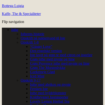
Bottega Luigia
Kaffe, The & Specialiteter
Flip navigation
Isthe
Istheens historie
Opskrift på sukkervand til Iste
Opskrift 1-8
“Ginger Love”
Den engelske version
Iste lavet på grøn te med citron og ingefær
Grøn isthe med mynte og lime
Grøn Provence isthe med mynte og lime
Grøn The Morgenlykke
Gurkemeje Glød
Iced Mint
Opskrift 9-17
Isthe med abrikos og mynte
Fersken Iste
Isthe med hyldeblomster
Koldbrygget Jasminperler
Lovely Lemon Herbal Tea