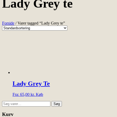
Lady Grey te
Forside
/ Varer tagged “Lady Grey te”
Lady Grey Te
Dette
Fra:
65,00
kr.
Køb
vare
Søg
har
Søg
efter:
flere
varianter.
Kurv