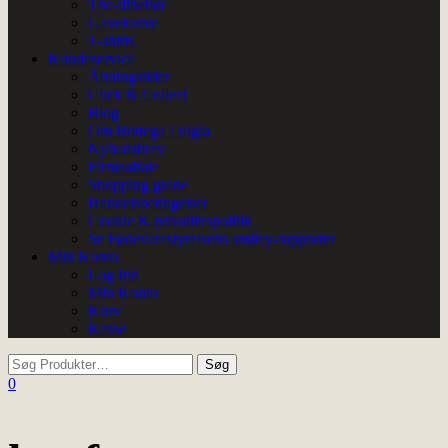
The-tilbehør
Gavekurve
T-shirts
Kundeservice
Åbningstider
Click & Collect
Blog
Om Bottega Luigia
Nyhedsbrev
Firmaaftale
Shopping guide
Handelsbetingelser
Cookie & privatlivspolitik
Se Fødevarestyrelsens smiley-rapporter
Min Konto
Log Ind
Min Konto
Kurv
Kasse
0