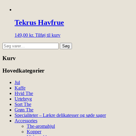
Tekrus Havfrue
149,00
kr.
Tilføj til kurv
Søg
Søg
efter:
Kurv
Hovedkategorier
Jul
Kaffe
Hvid The
Urtebryg
Sort The
Grøn The
Specialiteter – Lækre delikatesser og søde sager
Accessories
The-aromahjul
Kopper