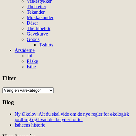
Viskestykker
Thehætter
Tekander
Mokkakander
Dåser
The-tilbehør
Gavekurve
Goods
T-shirts
Årstiderne
Jul
Påske
Isthe
Filter
Blog
Ny Økolov: Alt du skal vide om de nye regler for økologisk
jordbrug og hvad det betyder for te.
Istheens historie