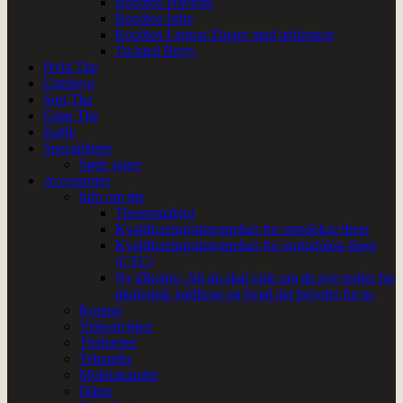
Rooibos Havtorn
Rooibos Isthe
Rooibos Lemon Zinger med æblemost
Twisted Berry
Hvid The
Urtebryg
Sort The
Grøn The
Kaffe
Specialiteter
Søde sager
Accessories
Info om the
Thearomahjul
Kvalificeringsbetegnelser for ortodokse theer
Kvalificeringsbetegnelser for uortodokse theer
(CTC)
Ny Økolov: Alt du skal vide om de nye regler for
økologisk jordbrug og hvad det betyder for te.
Kopper
Viskestykker
Thehætter
Tekander
Mokkakander
Dåser