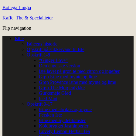
Bottega Luigia
Kaffe, The & Specialiteter
Flip navigation
Isthe
Istheens historie
Opskrift på sukkervand til Iste
Opskrift 1-8
“Ginger Love”
Den engelske version
Iste lavet på grøn te med citron og ingefær
Grøn isthe med mynte og lime
Grøn Provence isthe med mynte og lime
Grøn The Morgenlykke
Gurkemeje Glød
Iced Mint
Opskrift 9-17
Isthe med abrikos og mynte
Fersken Iste
Isthe med hyldeblomster
Koldbrygget Jasminperler
Lovely Lemon Herbal Tea