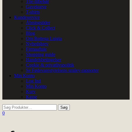
The-tilbehør
Gavekurve
T-shirts
Kundeservice
Åbningstider
Click & Collect
Blog
Om Bottega Luigia
Nyhedsbrev
Firmaaftale
Shopping guide
Handelsbetingelser
Cookie & privatlivspolitik
Se Fødevarestyrelsens smiley-rapporter
Min Konto
Log Ind
Min Konto
Kurv
Kasse
0