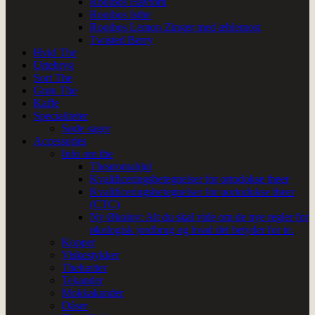
Rooibos Havtorn
Rooibos Isthe
Rooibos Lemon Zinger med æblemost
Twisted Berry
Hvid The
Urtebryg
Sort The
Grøn The
Kaffe
Specialiteter
Søde sager
Accessories
Info om the
Thearomahjul
Kvalificeringsbetegnelser for ortodokse theer
Kvalificeringsbetegnelser for uortodokse theer
(CTC)
Ny Økolov: Alt du skal vide om de nye regler for
økologisk jordbrug og hvad det betyder for te.
Kopper
Viskestykker
Thehætter
Tekander
Mokkakander
Dåser