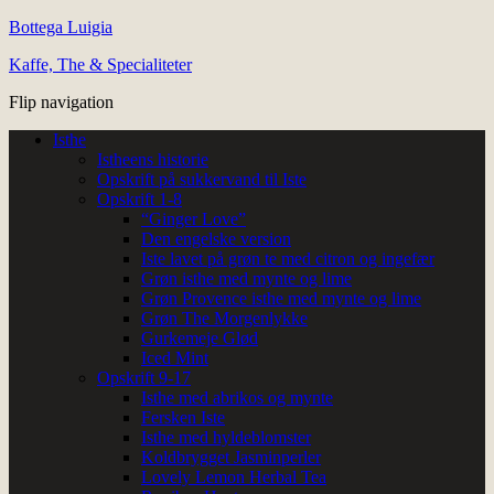
Bottega Luigia
Kaffe, The & Specialiteter
Flip navigation
Isthe
Istheens historie
Opskrift på sukkervand til Iste
Opskrift 1-8
“Ginger Love”
Den engelske version
Iste lavet på grøn te med citron og ingefær
Grøn isthe med mynte og lime
Grøn Provence isthe med mynte og lime
Grøn The Morgenlykke
Gurkemeje Glød
Iced Mint
Opskrift 9-17
Isthe med abrikos og mynte
Fersken Iste
Isthe med hyldeblomster
Koldbrygget Jasminperler
Lovely Lemon Herbal Tea