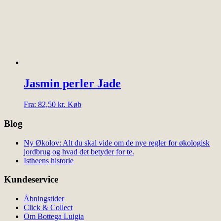
har
flere
varianter.
Mulighederne
kan
vælges
på
varesiden
Jasmin perler Jade
Dette
Fra:
82,50
kr.
Køb
vare
har
Blog
flere
varianter.
Ny Økolov: Alt du skal vide om de nye regler for økologisk
Mulighederne
jordbrug og hvad det betyder for te.
kan
Istheens historie
vælges
på
Kundeservice
varesiden
Åbningstider
Click & Collect
Om Bottega Luigia