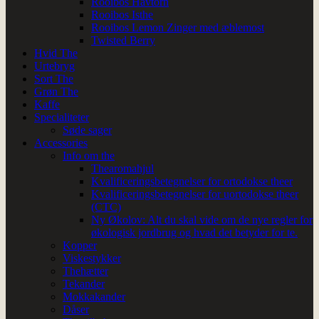
Rooibos Havtorn
Rooibos Isthe
Rooibos Lemon Zinger med æblemost
Twisted Berry
Hvid The
Urtebryg
Sort The
Grøn The
Kaffe
Specialiteter
Søde sager
Accessories
Info om the
Thearomahjul
Kvalificeringsbetegnelser for ortodokse theer
Kvalificeringsbetegnelser for uortodokse theer
(CTC)
Ny Økolov: Alt du skal vide om de nye regler for
økologisk jordbrug og hvad det betyder for te.
Kopper
Viskestykker
Thehætter
Tekander
Mokkakander
Dåser