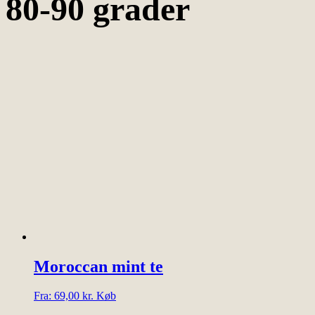
80-90 grader
Moroccan mint te
Dette
Fra:
69,00
kr.
Køb
vare