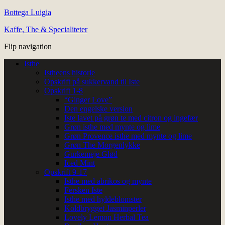
Bottega Luigia
Kaffe, The & Specialiteter
Flip navigation
Isthe
Istheens historie
Opskrift på sukkervand til Iste
Opskrift 1-8
“Ginger Love”
Den engelske version
Iste lavet på grøn te med citron og ingefær
Grøn isthe med mynte og lime
Grøn Provence isthe med mynte og lime
Grøn The Morgenlykke
Gurkemeje Glød
Iced Mint
Opskrift 9-17
Isthe med abrikos og mynte
Fersken Iste
Isthe med hyldeblomster
Koldbrygget Jasminperler
Lovely Lemon Herbal Tea