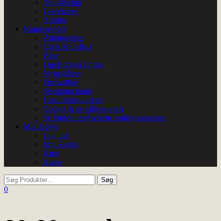
The-tilbehør
Gavekurve
T-shirts
Kundeservice
Åbningstider
Click & Collect
Blog
Om Bottega Luigia
Nyhedsbrev
Firmaaftale
Shopping guide
Handelsbetingelser
Cookie & privatlivspolitik
Se Fødevarestyrelsens smiley-rapporter
Min Konto
Log Ind
Min Konto
Kurv
Kasse
0