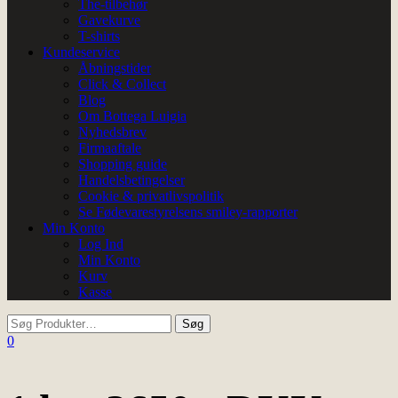
The-tilbehør
Gavekurve
T-shirts
Kundeservice
Åbningstider
Click & Collect
Blog
Om Bottega Luigia
Nyhedsbrev
Firmaaftale
Shopping guide
Handelsbetingelser
Cookie & privatlivspolitik
Se Fødevarestyrelsens smiley-rapporter
Min Konto
Log Ind
Min Konto
Kurv
Kasse
0