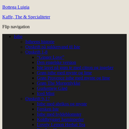
Bottega Luigia
Kaffe, The & Specialiteter
Flip navigation
Isthe
Istheens historie
Opskrift på sukkervand til Iste
Opskrift 1-8
“Ginger Love”
Den engelske version
Iste lavet på grøn te med citron og ingefær
Grøn isthe med mynte og lime
Grøn Provence isthe med mynte og lime
Grøn The Morgenlykke
Gurkemeje Glød
Iced Mint
Opskrift 9-17
Isthe med abrikos og mynte
Fersken Iste
Isthe med hyldeblomster
Koldbrygget Jasminperler
Lovely Lemon Herbal Tea