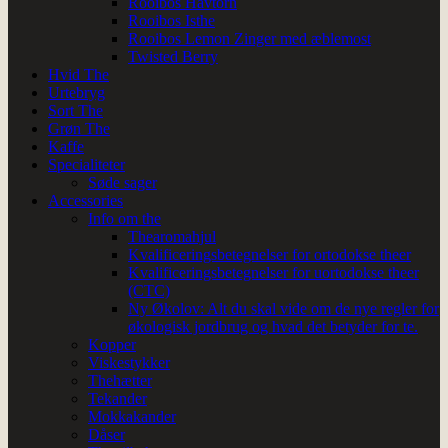
Rooibos Havtorn
Rooibos Isthe
Rooibos Lemon Zinger med æblemost
Twisted Berry
Hvid The
Urtebryg
Sort The
Grøn The
Kaffe
Specialiteter
Søde sager
Accessories
Info om the
Thearomahjul
Kvalificeringsbetegnelser for ortodokse theer
Kvalificeringsbetegnelser for uortodokse theer
(CTC)
Ny Økolov: Alt du skal vide om de nye regler for
økologisk jordbrug og hvad det betyder for te.
Kopper
Viskestykker
Thehætter
Tekander
Mokkakander
Dåser