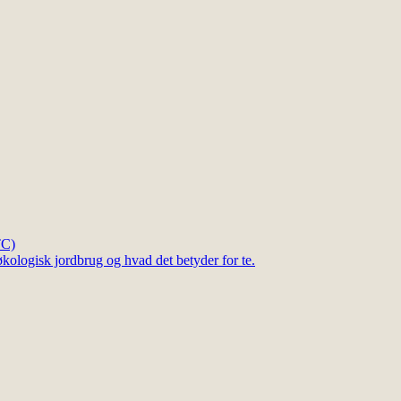
TC)
kologisk jordbrug og hvad det betyder for te.