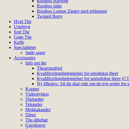
Rooibos Havtorn
Rooibos Isthe
Rooibos Lemon Zinger med æblemost
Twisted Berry
Hvid The
Urtebryg
Sort The
Grøn The
Kaffe
Specialiteter
Søde sager
Accessories
Info om the
Thearomahjul
Kvalificeringsbetegnelser for ortodokse theer
Kvalificeringsbetegnelser for uortodokse theer (C
Ny Økolov: Alt du skal vide om de nye regler for ø
Kopper
Viskestykker
Thehætter
Tekander
Mokkakander
Dåser
The-tilbehør
Gavekurve