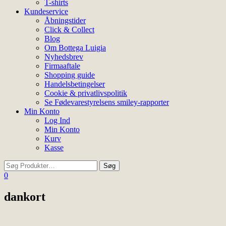
T-shirts
Kundeservice
Åbningstider
Click & Collect
Blog
Om Bottega Luigia
Nyhedsbrev
Firmaaftale
Shopping guide
Handelsbetingelser
Cookie & privatlivspolitik
Se Fødevarestyrelsens smiley-rapporter
Min Konto
Log Ind
Min Konto
Kurv
Kasse
0
dankort