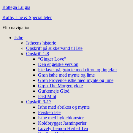
Bottega Luigia
Kaffe, The & Specialiteter
Flip navigation
Isthe
Istheens historie
Opskrift på sukkervand til Iste
Opskrift 1-8
“Ginger Love”
Den engelske version
Iste lavet på grøn te med citron og ingefær
Grøn isthe med mynte og lime
Grøn Provence isthe med mynte og lime
Grøn The Morgenlykke
Gurkemeje Glød
Iced Mint
Opskrift 9-17
Isthe med abrikos og mynte
Fersken Iste
Isthe med hyldeblomster
Koldbrygget Jasminperler
Lovely Lemon Herbal Tea