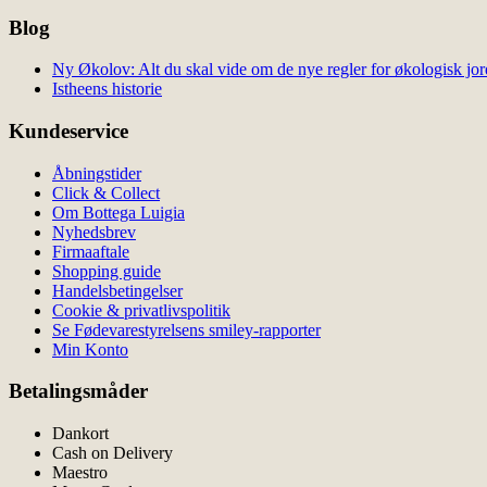
Blog
Ny Økolov: Alt du skal vide om de nye regler for økologisk jor
Istheens historie
Kundeservice
Åbningstider
Click & Collect
Om Bottega Luigia
Nyhedsbrev
Firmaaftale
Shopping guide
Handelsbetingelser
Cookie & privatlivspolitik
Se Fødevarestyrelsens smiley-rapporter
Min Konto
Betalingsmåder
Dankort
Cash on Delivery
Maestro