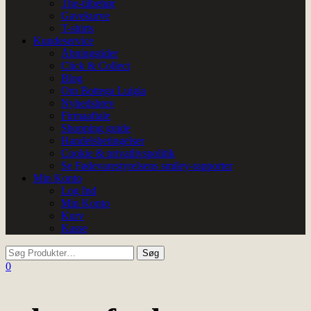
The-tilbehør
Gavekurve
T-shirts
Kundeservice
Åbningstider
Click & Collect
Blog
Om Bottega Luigia
Nyhedsbrev
Firmaaftale
Shopping guide
Handelsbetingelser
Cookie & privatlivspolitik
Se Fødevarestyrelsens smiley-rapporter
Min Konto
Log Ind
Min Konto
Kurv
Kasse
0