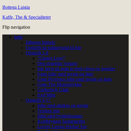
Bottega Luigia
Kaffe, The & Specialiteter
Flip navigation
Isthe
Istheens historie
Opskrift på sukkervand til Iste
Opskrift 1-8
“Ginger Love”
Den engelske version
Iste lavet på grøn te med citron og ingefær
Grøn isthe med mynte og lime
Grøn Provence isthe med mynte og lime
Grøn The Morgenlykke
Gurkemeje Glød
Iced Mint
Opskrift 9-17
Isthe med abrikos og mynte
Fersken Iste
Isthe med hyldeblomster
Koldbrygget Jasminperler
Lovely Lemon Herbal Tea