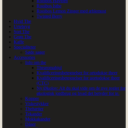
Rooibos Havtorn
Rooibos Isthe
Rooibos Lemon Zinger med æblemost
Twisted Berry
Hvid The
Urtebryg
Sort The
Grøn The
Kaffe
Specialiteter
Søde sager
Accessories
Info om the
Thearomahjul
Kvalificeringsbetegnelser for ortodokse theer
Kvalificeringsbetegnelser for uortodokse theer
(CTC)
Ny Økolov: Alt du skal vide om de nye regler for
økologisk jordbrug og hvad det betyder for te.
Kopper
Viskestykker
Thehætter
Tekander
Mokkakander
Dåser