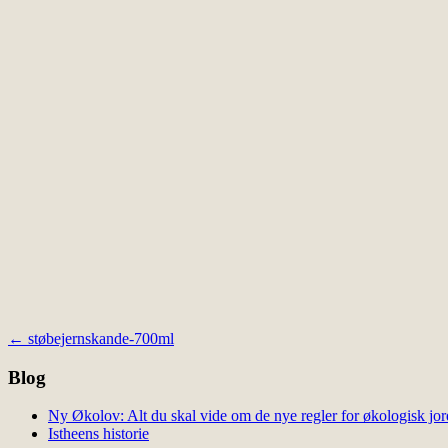
Indlægsnavigation
←
støbejernskande-700ml
Blog
Ny Økolov: Alt du skal vide om de nye regler for økologisk jor
Istheens historie