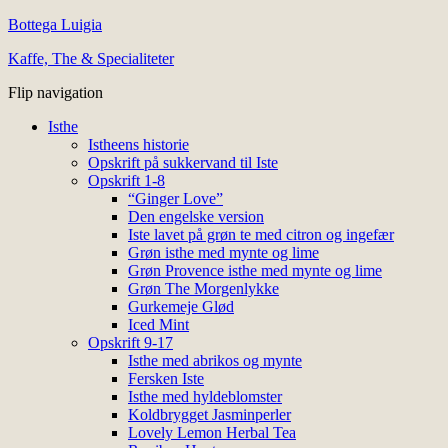
Bottega Luigia
Kaffe, The & Specialiteter
Flip navigation
Isthe
Istheens historie
Opskrift på sukkervand til Iste
Opskrift 1-8
“Ginger Love”
Den engelske version
Iste lavet på grøn te med citron og ingefær
Grøn isthe med mynte og lime
Grøn Provence isthe med mynte og lime
Grøn The Morgenlykke
Gurkemeje Glød
Iced Mint
Opskrift 9-17
Isthe med abrikos og mynte
Fersken Iste
Isthe med hyldeblomster
Koldbrygget Jasminperler
Lovely Lemon Herbal Tea