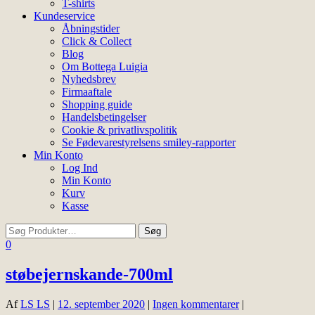
T-shirts
Kundeservice
Åbningstider
Click & Collect
Blog
Om Bottega Luigia
Nyhedsbrev
Firmaaftale
Shopping guide
Handelsbetingelser
Cookie & privatlivspolitik
Se Fødevarestyrelsens smiley-rapporter
Min Konto
Log Ind
Min Konto
Kurv
Kasse
0
støbejernskande-700ml
Af
LS LS
|
12. september 2020
|
Ingen kommentarer
|