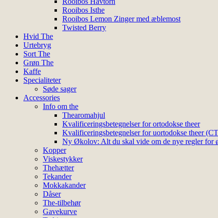
Rooibos Havtorn
Rooibos Isthe
Rooibos Lemon Zinger med æblemost
Twisted Berry
Hvid The
Urtebryg
Sort The
Grøn The
Kaffe
Specialiteter
Søde sager
Accessories
Info om the
Thearomahjul
Kvalificeringsbetegnelser for ortodokse theer
Kvalificeringsbetegnelser for uortodokse theer (C
Ny Økolov: Alt du skal vide om de nye regler for ø
Kopper
Viskestykker
Thehætter
Tekander
Mokkakander
Dåser
The-tilbehør
Gavekurve