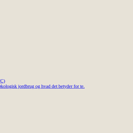
TC)
kologisk jordbrug og hvad det betyder for te.