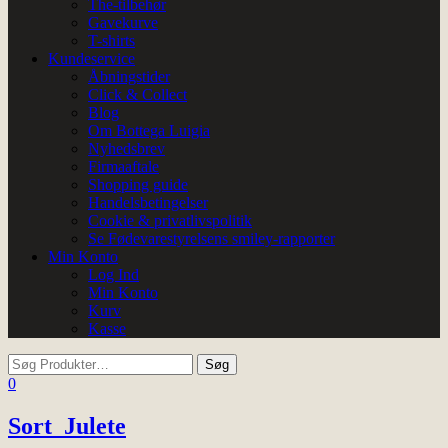
The-tilbehør
Gavekurve
T-shirts
Kundeservice
Åbningstider
Click & Collect
Blog
Om Bottega Luigia
Nyhedsbrev
Firmaaftale
Shopping guide
Handelsbetingelser
Cookie & privatlivspolitik
Se Fødevarestyrelsens smiley-rapporter
Min Konto
Log Ind
Min Konto
Kurv
Kasse
0
Sort_Julete