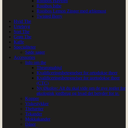
Rooibos Havtorn
Rooibos Isthe
Rooibos Lemon Zinger med æblemost
Twisted Berry
Hvid The
Urtebryg
Sort The
Grøn The
Kaffe
Specialiteter
Søde sager
Accessories
Info om the
Thearomahjul
Kvalificeringsbetegnelser for ortodokse theer
Kvalificeringsbetegnelser for uortodokse theer
(CTC)
Ny Økolov: Alt du skal vide om de nye regler for
økologisk jordbrug og hvad det betyder for te.
Kopper
Viskestykker
Thehætter
Tekander
Mokkakander
Dåser