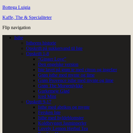
Bottega Luigia
Kaffe, The & Specialiteter
Flip navigation
Isthe
Istheens historie
Opskrift på sukkervand til Iste
Opskrift 1-8
“Ginger Love”
Den engelske version
Iste lavet på grøn te med citron og ingefær
Grøn isthe med mynte og lime
Grøn Provence isthe med mynte og lime
Grøn The Morgenlykke
Gurkemeje Glød
Iced Mint
Opskrift 9-17
Isthe med abrikos og mynte
Fersken Iste
Isthe med hyldeblomster
Koldbrygget Jasminperler
Lovely Lemon Herbal Tea