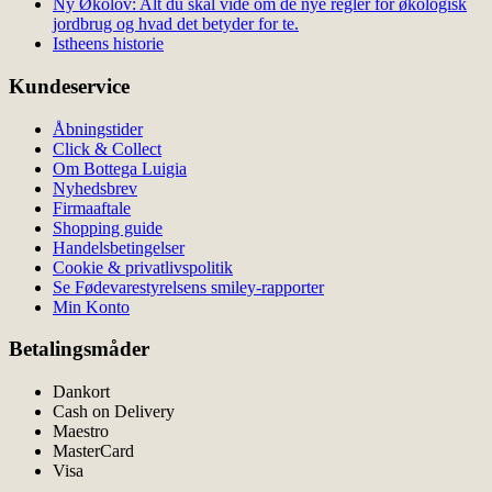
Ny Økolov: Alt du skal vide om de nye regler for økologisk
jordbrug og hvad det betyder for te.
Istheens historie
Kundeservice
Åbningstider
Click & Collect
Om Bottega Luigia
Nyhedsbrev
Firmaaftale
Shopping guide
Handelsbetingelser
Cookie & privatlivspolitik
Se Fødevarestyrelsens smiley-rapporter
Min Konto
Betalingsmåder
Dankort
Cash on Delivery
Maestro
MasterCard
Visa