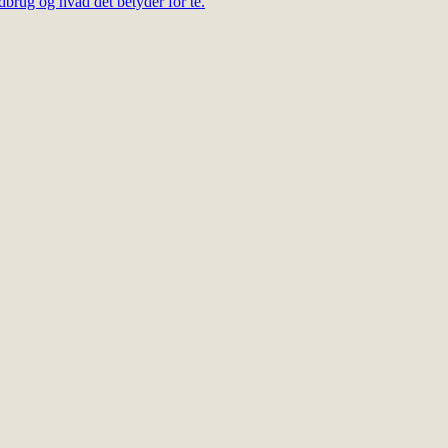
dbrug og hvad det betyder for te.