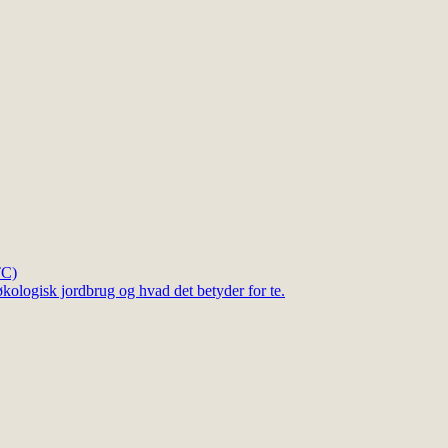
TC)
kologisk jordbrug og hvad det betyder for te.