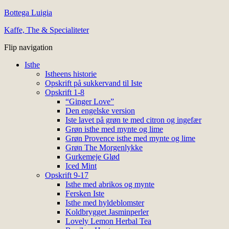
Bottega Luigia
Kaffe, The & Specialiteter
Flip navigation
Isthe
Istheens historie
Opskrift på sukkervand til Iste
Opskrift 1-8
“Ginger Love”
Den engelske version
Iste lavet på grøn te med citron og ingefær
Grøn isthe med mynte og lime
Grøn Provence isthe med mynte og lime
Grøn The Morgenlykke
Gurkemeje Glød
Iced Mint
Opskrift 9-17
Isthe med abrikos og mynte
Fersken Iste
Isthe med hyldeblomster
Koldbrygget Jasminperler
Lovely Lemon Herbal Tea