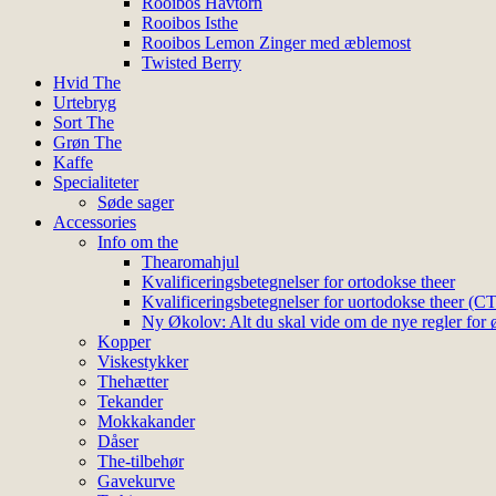
Rooibos Havtorn
Rooibos Isthe
Rooibos Lemon Zinger med æblemost
Twisted Berry
Hvid The
Urtebryg
Sort The
Grøn The
Kaffe
Specialiteter
Søde sager
Accessories
Info om the
Thearomahjul
Kvalificeringsbetegnelser for ortodokse theer
Kvalificeringsbetegnelser for uortodokse theer (C
Ny Økolov: Alt du skal vide om de nye regler for ø
Kopper
Viskestykker
Thehætter
Tekander
Mokkakander
Dåser
The-tilbehør
Gavekurve