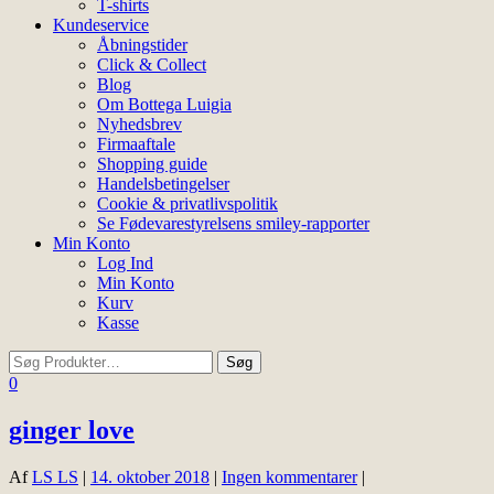
T-shirts
Kundeservice
Åbningstider
Click & Collect
Blog
Om Bottega Luigia
Nyhedsbrev
Firmaaftale
Shopping guide
Handelsbetingelser
Cookie & privatlivspolitik
Se Fødevarestyrelsens smiley-rapporter
Min Konto
Log Ind
Min Konto
Kurv
Kasse
0
ginger love
Af
LS LS
|
14. oktober 2018
|
Ingen kommentarer
|