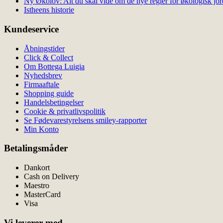
Ny Økolov: Alt du skal vide om de nye regler for økologisk jor
Istheens historie
Kundeservice
Åbningstider
Click & Collect
Om Bottega Luigia
Nyhedsbrev
Firmaaftale
Shopping guide
Handelsbetingelser
Cookie & privatlivspolitik
Se Fødevarestyrelsens smiley-rapporter
Min Konto
Betalingsmåder
Dankort
Cash on Delivery
Maestro
MasterCard
Visa
Vi leverer med